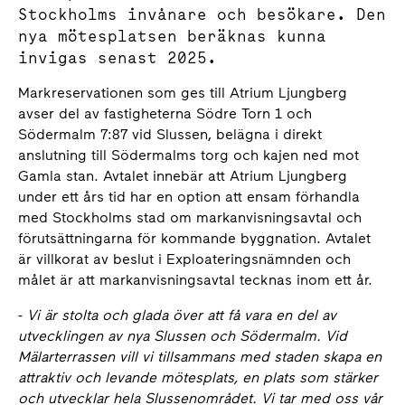
Stockholms invånare och besökare. Den
nya mötesplatsen beräknas kunna
invigas senast 2025.
Markreservationen som ges till Atrium Ljungberg
avser del av fastigheterna Södre Torn 1 och
Södermalm 7:87 vid Slussen, belägna i direkt
anslutning till Södermalms torg och kajen ned mot
Gamla stan. Avtalet innebär att Atrium Ljungberg
under ett års tid har en option att ensam förhandla
med Stockholms stad om markanvisningsavtal och
förutsättningarna för kommande byggnation. Avtalet
är villkorat av beslut i Exploateringsnämnden och
målet är att markanvisningsavtal tecknas inom ett år.
-
Vi är stolta och glada över att få vara en del av
utvecklingen av nya Slussen och Södermalm. Vid
Mälarterrassen vill vi tillsammans med staden skapa en
attraktiv och levande mötesplats, en plats som stärker
och utvecklar hela Slussenområdet. Vi tar med oss vår