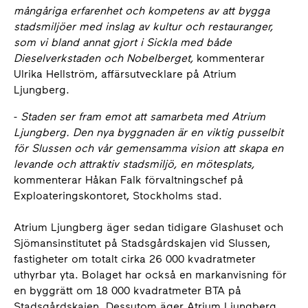
mångåriga erfarenhet och kompetens av att bygga
stadsmiljöer med inslag av kultur och restauranger,
som vi bland annat gjort i Sickla med både
Dieselverkstaden och Nobelberget,
kommenterar
Ulrika Hellström, affärsutvecklare på Atrium
Ljungberg.
-
Staden ser fram emot att samarbeta med Atrium
Ljungberg. Den nya byggnaden är en viktig pusselbit
för Slussen och vår gemensamma vision att skapa en
levande och attraktiv stadsmiljö, en mötesplats,
kommenterar Håkan Falk förvaltningschef på
Exploateringskontoret, Stockholms stad.
Atrium Ljungberg äger sedan tidigare Glashuset och
Sjömansinstitutet på Stadsgårdskajen vid Slussen,
fastigheter om totalt cirka 26 000 kvadratmeter
uthyrbar yta. Bolaget har också en markanvisning för
en byggrätt om 18 000 kvadratmeter BTA på
Stadsgårdskajen. Dessutom äger Atrium Ljungberg