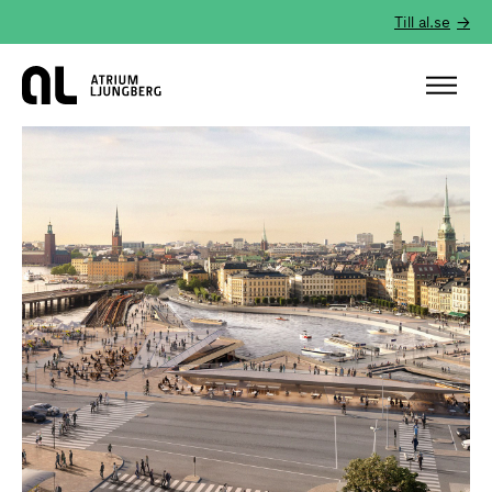
Till al.se
Hem