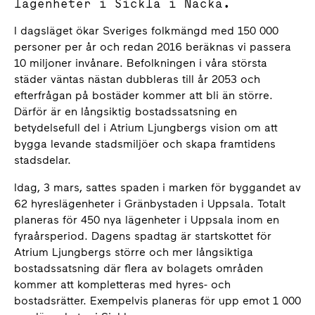
lägenheter i Sickla i Nacka.
I dagsläget ökar Sveriges folkmängd med 150 000
personer per år och redan 2016 beräknas vi passera
10 miljoner invånare. Befolkningen i våra största
städer väntas nästan dubbleras till år 2053 och
efterfrågan på bostäder kommer att bli än större.
Därför är en långsiktig bostadssatsning en
betydelsefull del i Atrium Ljungbergs vision om att
bygga levande stadsmiljöer och skapa framtidens
stadsdelar.
Idag, 3 mars, sattes spaden i marken för byggandet av
62 hyreslägenheter i Gränbystaden i Uppsala. Totalt
planeras för 450 nya lägenheter i Uppsala inom en
fyraårsperiod. Dagens spadtag är startskottet för
Atrium Ljungbergs större och mer långsiktiga
bostadssatsning där flera av bolagets områden
kommer att kompletteras med hyres- och
bostadsrätter. Exempelvis planeras för upp emot 1 000