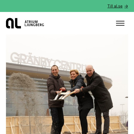
Till al.se
Hem