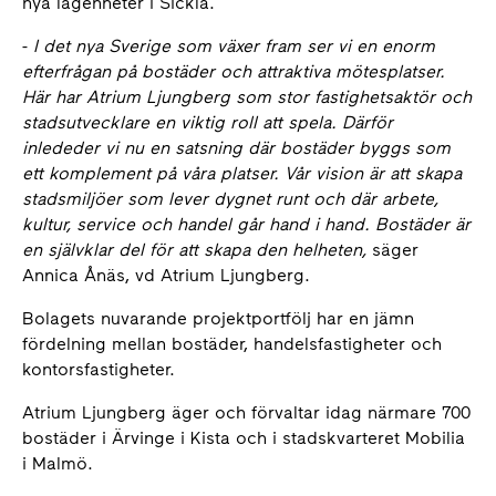
nya lägenheter i Sickla.
-
I det nya Sverige som växer fram ser vi en enorm
efterfrågan på bostäder och attraktiva mötesplatser.
Här har Atrium Ljungberg som stor fastighetsaktör och
stadsutvecklare en viktig roll att spela. Därför
inlededer vi nu en satsning där
bostäder byggs som
ett komplement på våra platser.
Vår vision är att skapa
stadsmiljöer som lever dygnet runt och där arbete,
kultur, service och handel går hand i hand. Bostäder är
en självklar del för att skapa den helheten,
säger
Annica Ånäs, vd Atrium Ljungberg.
Bolagets nuvarande projektportfölj har en jämn
fördelning mellan bostäder, handelsfastigheter och
kontorsfastigheter.
Atrium Ljungberg äger och förvaltar idag närmare 700
bostäder i Ärvinge i Kista och i stadskvarteret Mobilia
i Malmö.