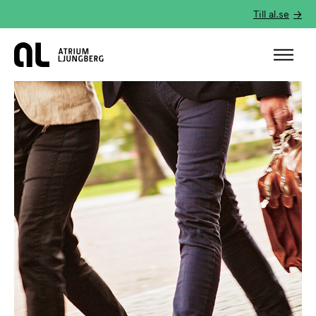
Till al.se
Hem