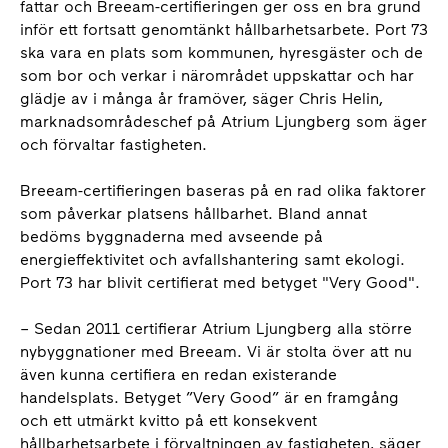
fattar och Breeam-certifieringen ger oss en bra grund
inför ett fortsatt genomtänkt hållbarhetsarbete. Port 73
ska vara en plats som kommunen, hyresgäster och de
som bor och verkar i närområdet uppskattar och har
glädje av i många år framöver, säger Chris Helin,
marknadsområdeschef på Atrium Ljungberg som äger
och förvaltar fastigheten.
Breeam-certifieringen baseras på en rad olika faktorer
som påverkar platsens hållbarhet. Bland annat
bedöms byggnaderna med avseende på
energieffektivitet och avfallshantering samt ekologi.
Port 73 har blivit certifierat med betyget "Very Good".
– Sedan 2011 certifierar Atrium Ljungberg alla större
nybyggnationer med Breeam. Vi är stolta över att nu
även kunna certifiera en redan existerande
handelsplats. Betyget ”Very Good” är en framgång
och ett utmärkt kvitto på ett konsekvent
hållbarhetsarbete i förvaltningen av fastigheten, säger