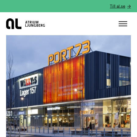
Till al.se
Hem