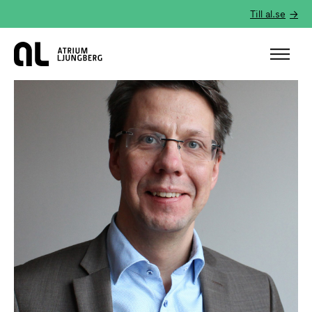
Till al.se
Hem