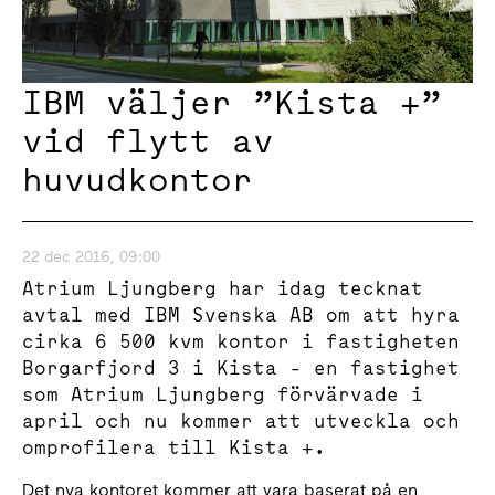
IBM väljer ”Kista +”
vid flytt av
huvudkontor
22 dec 2016, 09:00
Atrium Ljungberg har idag tecknat
avtal med IBM Svenska AB om att hyra
cirka 6 500 kvm kontor i fastigheten
Borgarfjord 3 i Kista - en fastighet
som Atrium Ljungberg förvärvade i
april och nu kommer att utveckla och
omprofilera till Kista +.
Det nya kontoret kommer att vara baserat på en