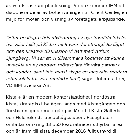
aktivitetsbaserad planlösning. Vidare kommer IBM att
disponera delar av bottenvåningen till Client Center, en
miljö för möten och visning av företagets erbjudande.
”Efter en längre tids utvärdering av nya framtida lokaler
har valet fallit på Kista+ tack vare det strategiska läget
och den kreativa diskussion vi haft med Atrium
Ljungberg. Vi ser att vi tillsammans kommer att kunna
utveckla en ny modern mötesplats för våra partners
och kunder, samt inte minst skapa en innovativ modern
arbetsplats för våra medarbetare”,
säger Johan Rittner,
VD IBM Svenska AB.
Kista + är en modern kontorsfastighet i nordöstra
Kista, strategiskt belägen längs med Kistagången och
Torshamnsgatan med gångavstånd till Kista Galleria
och Helenelunds pendeltågsstation. Fastigheten
omfattar omkring 13 550 kvadratmeter uthyrbar area
och är fram till sista december 2016 fullt uthyrd till