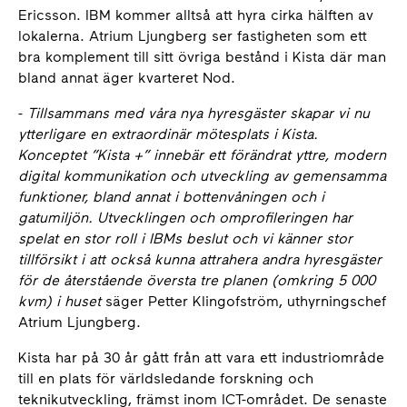
Ericsson. IBM kommer alltså att hyra cirka hälften av
lokalerna. Atrium Ljungberg ser fastigheten som ett
bra komplement till sitt övriga bestånd i Kista där man
bland annat äger kvarteret Nod.
-
Tillsammans med våra nya hyresgäster skapar vi nu
ytterligare en extraordinär mötesplats i Kista.
Konceptet ”Kista +” innebär ett förändrat yttre, modern
digital kommunikation och utveckling av gemensamma
funktioner, bland annat i bottenvåningen och i
gatumiljön. Utvecklingen och omprofileringen har
spelat en stor roll i IBMs beslut och vi känner stor
tillförsikt i att också kunna attrahera andra hyresgäster
för de återstående översta tre planen (omkring 5 000
kvm) i huset
säger Petter Klingofström, uthyrningschef
Atrium Ljungberg.
Kista har på 30 år gått från att vara ett industriområde
till en plats för världsledande forskning och
teknikutveckling, främst inom ICT-området. De senaste