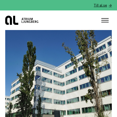
Till al.se
Hem