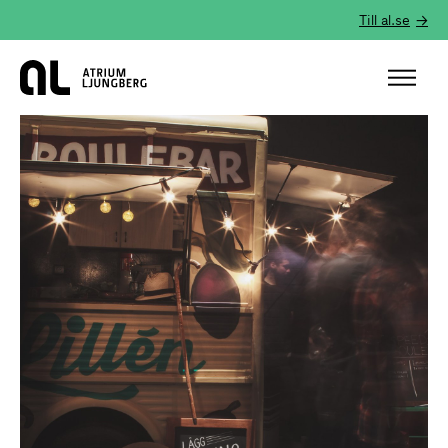
Till al.se
Hem