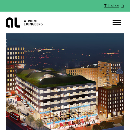
Till al.se
Hem