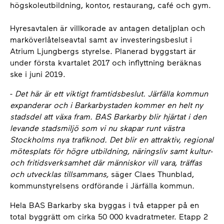
högskoleutbildning, kontor, restaurang, café och gym.
Hyresavtalen är villkorade av antagen detaljplan och
marköverlåtelseavtal samt av investeringsbeslut i
Atrium Ljungbergs styrelse. Planerad byggstart är
under första kvartalet 2017 och inflyttning beräknas
ske i juni 2019.
-
Det här är ett viktigt framtidsbeslut. Järfälla kommun
expanderar och i Barkarbystaden kommer en helt ny
stadsdel att växa fram. BAS Barkarby blir hjärtat i den
levande stadsmiljö som vi nu skapar runt västra
Stockholms nya trafiknod. Det blir en attraktiv, regional
mötesplats för högre utbildning, näringsliv samt kultur-
och fritidsverksamhet där människor vill vara, träffas
och utvecklas tillsammans,
säger Claes Thunblad,
kommunstyrelsens ordförande i Järfälla kommun
.
Hela BAS Barkarby ska byggas i två etapper på en
total byggrätt om cirka 50 000 kvadratmeter. Etapp 2