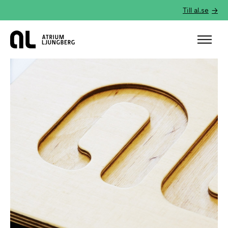
Till al.se
Hem