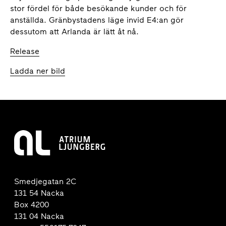
stor fördel för både besökande kunder och för
anställda. Gränbystadens läge invid E4:an gör
dessutom att Arlanda är lätt åt nå.
Release
Ladda ner bild
Smedjegatan 2C
131 54 Nacka
Box 4200
131 04 Nacka