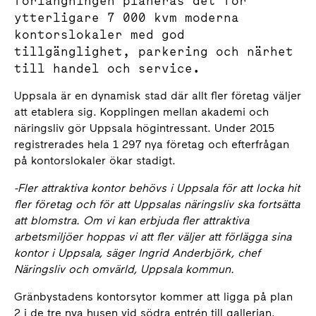
förlängningen planeras det för
ytterligare 7 000 kvm moderna
kontorslokaler med god
tillgänglighet, parkering och närhet
till handel och service.
Uppsala är en dynamisk stad där allt fler företag väljer
att etablera sig. Kopplingen mellan akademi och
näringsliv gör Uppsala högintressant. Under 2015
registrerades hela 1 297 nya företag och efterfrågan
på kontorslokaler ökar stadigt.
-Fler attraktiva kontor behövs i Uppsala för att locka hit
fler företag och för att Uppsalas näringsliv ska fortsätta
att blomstra. Om vi kan erbjuda fler attraktiva
arbetsmiljöer hoppas vi att fler väljer att förlägga sina
kontor i Uppsala, säger Ingrid Anderbjörk, chef
Näringsliv och omvärld, Uppsala kommun.
Gränbystadens kontorsytor kommer att ligga på plan
2 i de tre nya husen vid södra entrén till gallerian.