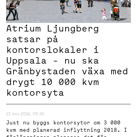
Atrium Ljungberg
satsar på
kontorslokaler i
Uppsala - nu ska
Gränbystaden växa med
drygt 10 000 kvm
kontorsyta
21 nov 2016, 09:30
Just nu byggs kontorsytor om 3 000
kvm med planerad inflyttning 2018. I