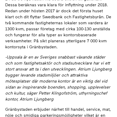
Dessa beräknas vara klara för inflyttning under 2018.
Redan under hösten 2017 är dock det första huset
klart och dit flyttar Swedbank och Fastighetsbyrån.
De
två kommande fastigheternas lokaler som vardera är
1300 kvm, passar företag med cirka 100-130 anställda
och fungerar för alla typer av kontorsbaserade
verksamheter. På sikt planeras ytterligare 7 000 kvm
kontorsyta i Gränbystaden.
-Uppsala är en av Sveriges snabbast växande städer
och som fastighetsaktör och stadsutvecklare har vi ett
stort ansvar att ta i den utvecklingen. Atrium Ljungberg
bygger levande stadsmiljöer och attraktiva
mötesplatser där moderna kontor är en viktig del vid
sidan av inspirerande boenden, shopping, upplevelser
och kultur, säger Petter Klingofström, uthyrningschef
kontor, Atrium Ljungberg
Gränbystaden erbjuder närhet till handel, service, mat,
nöje och smidiga parkeringsmöjligheter vilket är en