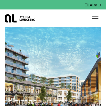
Till al.se
Hem