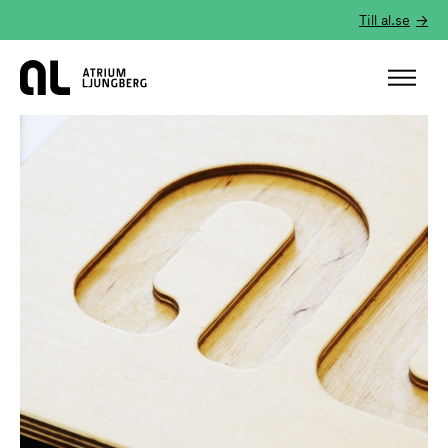
Till al.se
Hem