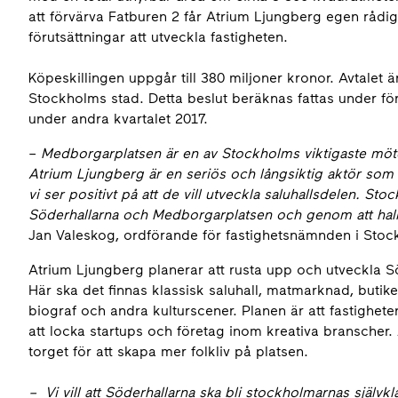
att förvärva Fatburen 2 får Atrium Ljungberg egen rådig
förutsättningar att utveckla fastigheten.
Köpeskillingen uppgår till 380 miljoner kronor. Avtalet ä
Stockholms stad. Detta beslut beräknas fattas under förs
under andra kvartalet 2017.
–
Medborgarplatsen är en av Stockholms viktigaste mötes
Atrium Ljungberg är en seriös och långsiktig aktör som 
vi ser positivt på att de vill utveckla saluhallsdelen. Sto
Söderhallarna och Medborgarplatsen och genom att hallar
Jan Valeskog, ordförande för fastighetsnämnden i Stoc
Atrium Ljungberg planerar att rusta upp och utveckla Sö
Här ska det finnas klassisk saluhall, matmarknad, buti
biograf och andra kulturscener. Planen är att fastighe
att locka startups och företag inom kreativa branscher
torget för att skapa mer folkliv på platsen.
– Vi vill att Söderhallarna ska bli stockholmarnas självkl