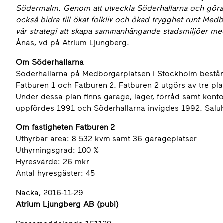
Södermalm. Genom att utveckla Söderhallarna och göra de
också bidra till ökat folkliv och ökad trygghet runt Medb
vår strategi att skapa sammanhängande stadsmiljöer med
Ånäs, vd på Atrium Ljungberg.
Om Söderhallarna
Söderhallarna på Medborgarplatsen i Stockholm bestå
Fatburen 1 och Fatburen 2. Fatburen 2 utgörs av tre pla
Under dessa plan finns garage, lager, förråd samt kont
uppfördes 1991 och Söderhallarna invigdes 1992. Saluh
Om fastigheten Fatburen 2
Uthyrbar area: 8 532 kvm samt 36 garageplatser
Uthyrningsgrad: 100 %
Hyresvärde: 26 mkr
Antal hyresgäster: 45
Nacka, 2016-11-29
Atrium Ljungberg AB (publ)