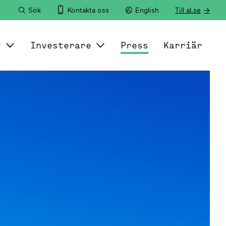
Sök
Kontakta oss
English
Till al.se
t
Investerare
Press
Karriär