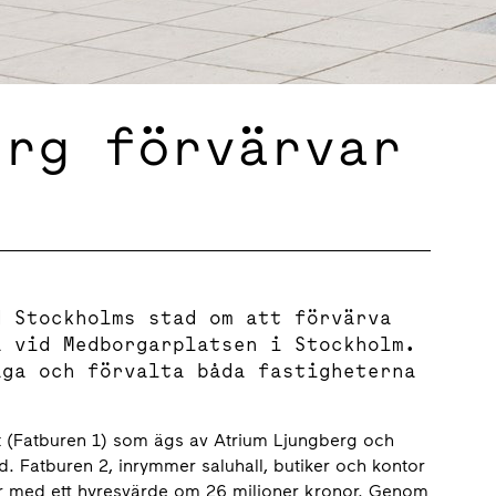
erg förvärvar
d Stockholms stad om att förvärva
a vid Medborgarplatsen i Stockholm.
äga och förvalta båda fastigheterna
et (Fatburen 1) som ägs av Atrium Ljungberg och
. Fatburen 2, inrymmer saluhall, butiker och kontor
er med ett hyresvärde om 26 miljoner kronor. Genom