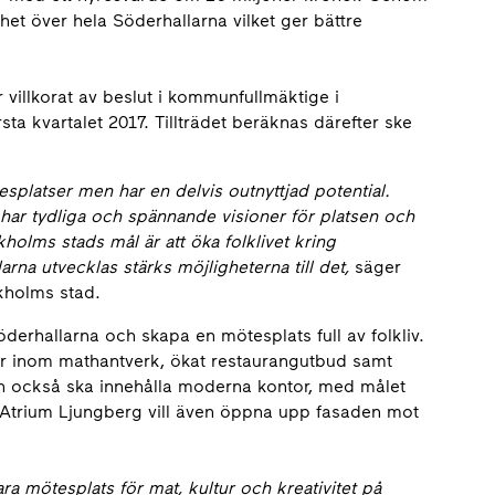
het över hela Söderhallarna vilket ger bättre
r villkorat av beslut i kommunfullmäktige i
ta kvartalet 2017. Tillträdet beräknas därefter ske
platser men har en delvis outnyttjad potential.
har tydliga och spännande visioner för platsen och
ckholms stads mål är att öka folklivet kring
na utvecklas stärks möjligheterna till det,
säger
kholms stad.
derhallarna och skapa en mötesplats full av folkliv.
ker inom mathantverk, ökat restaurangutbud samt
ten också ska innehålla moderna kontor, med målet
. Atrium Ljungberg vill även öppna upp fasaden mot
ara mötesplats för mat, kultur och kreativitet på