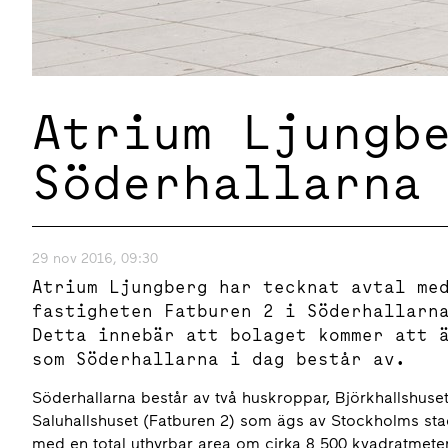
Atrium Ljungb
Söderhallarna
29 nov 2016, 09:30
Atrium Ljungberg har tecknat avtal me
fastigheten Fatburen 2 i Söderhallarn
Detta innebär att bolaget kommer att 
som Söderhallarna i dag består av.
Söderhallarna består av två huskroppar, Björkhallshus
Saluhallshuset (Fatburen 2) som ägs av Stockholms stad
med en total uthyrbar area om cirka 8 500 kvadratmet