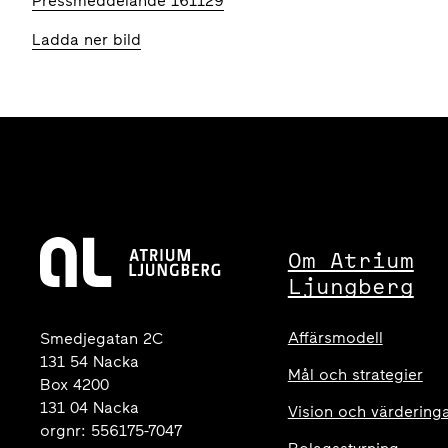
Pressmeddelande 161129
Ladda ner bild
Om Atrium
Ljungberg
Affärsmodell
Smedjegatan 2C
131 54 Nacka
Mål och strategier
Box 4200
131 04 Nacka
Vision och värdering
orgnr: 556175-7047