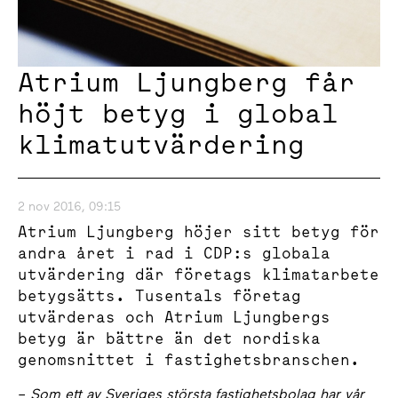
Atrium Ljungberg får
höjt betyg i global
klimatutvärdering
2 nov 2016, 09:15
Atrium Ljungberg höjer sitt betyg för
andra året i rad i CDP:s globala
utvärdering där företags klimatarbete
betygsätts. Tusentals företag
utvärderas och Atrium Ljungbergs
betyg är bättre än det nordiska
genomsnittet i fastighetsbranschen.
–
Som ett av Sveriges största fastighetsbolag har vår