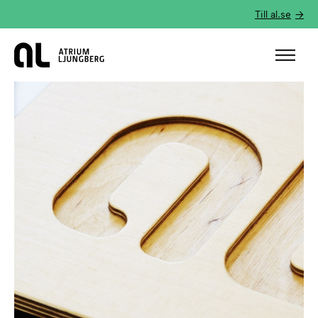
Till al.se
Hem