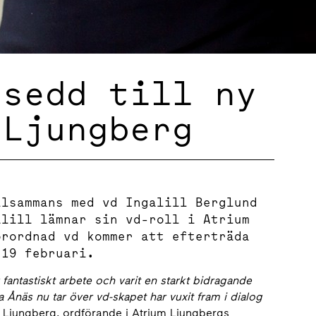
tsedd till ny
 Ljungberg
llsammans med vd Ingalill Berglund
alill lämnar sin vd-roll i Atrium
örordnad vd kommer att efterträda
 19 februari.
t fantastiskt arbete och varit en starkt bidragande
a Ånäs nu tar över vd-skapet har vuxit fram
i dialog
 Ljungberg, ordförande i Atrium Ljungbergs