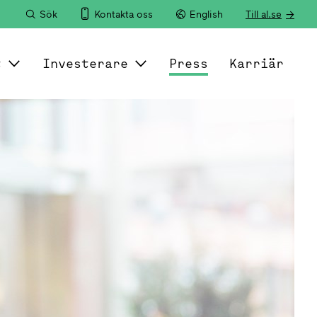
Sök
Kontakta oss
English
Till al.se
t
Investerare
Press
Karriär