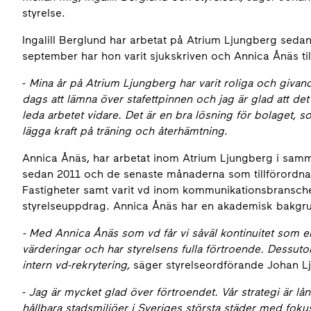
styrelse.
Ingalill Berglund har arbetat på Atrium Ljungberg sed
september har hon varit sjukskriven och Annica Ånäs til
-
Mina år på Atrium Ljungberg har varit roliga och givan
dags att lämna över stafettpinnen och jag är glad att det
leda arbetet vidare. Det är en bra lösning för bolaget, 
lägga kraft på träning och återhämtning
.
Annica Ånäs, har arbetat inom Atrium Ljungberg i samm
sedan 2011 och de senaste månaderna som tillförordn
Fastigheter samt varit vd inom kommunikationsbransche
styrelseuppdrag. Annica Ånäs har en akademisk bakgru
- Med Annica Ånäs som vd får vi såväl kontinuitet som e
värderingar och har styrelsens fulla förtroende. Dessut
intern vd-rekrytering,
säger styrelseordförande Johan L
-
Jag är mycket glad över förtroendet. Vår strategi är lån
hållbara stadsmiljöer i Sveriges största städer med foku