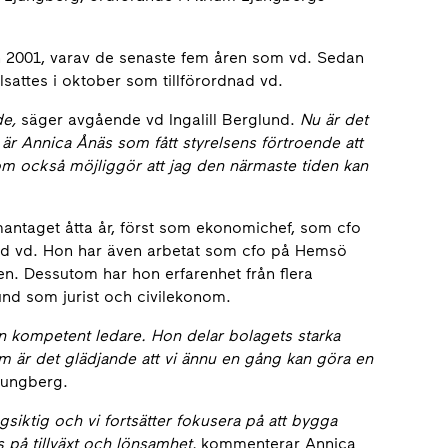
an 2001, varav de senaste fem åren som vd. Sedan
lsattes i oktober som tillförordnad vd.
de,
säger avgående vd Ingalill Berglund.
Nu är det
 är Annica Ånäs som fått styrelsens förtroende att
som också möjliggör att jag den närmaste tiden kan
antaget åtta år, först som ekonomichef, som cfo
ad vd. Hon har även arbetat som cfo på Hemsö
n. Dessutom har hon erfarenhet från flera
nd som jurist och civilekonom.
n kompetent ledare. Hon delar bolagets starka
om är det glädjande att vi ännu en gång kan göra en
jungberg.
gsiktig och vi fortsätter fokusera på att bygga
s på tillväxt och lönsamhet,
kommenterar Annica