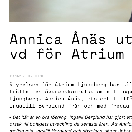
Annica Ånäs u
vd för Atrium
19 feb 2016, 10:40
Styrelsen för Atrium Ljungberg har ti
träffat en överenskommelse om att Ing
Ljungberg. Annica Ånäs, cfo och tillf
Ingalill Berglund från och med fredag
-
Det här är en bra lösning.
Ingalill Berglund har gjort et
orsak till bolagets utveckling de senaste åren.
Att Annic
mellan mig, Ingalill Berglund och styrelsen
,
säger Johan