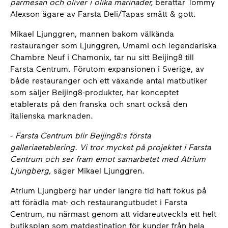
parmesan och oliver i olika marinader,
berättar Tommy
Alexson ägare av Farsta Deli/Tapas smått & gott.
Mikael Ljunggren, mannen bakom välkända
restauranger som Ljunggren, Umami och legendariska
Chambre Neuf i Chamonix, tar nu sitt Beijing8 till
Farsta Centrum. Förutom expansionen i Sverige, av
både restauranger och ett växande antal matbutiker
som säljer Beijing8-produkter, har konceptet
etablerats på den franska och snart också den
italienska marknaden.
-
Farsta Centrum blir Beijing8:s första
galleriaetablering. Vi tror mycket på projektet i Farsta
Centrum och ser fram emot samarbetet med Atrium
Ljungberg,
säger Mikael Ljunggren.
Atrium Ljungberg har under längre tid haft fokus på
att förädla mat- och restaurangutbudet i Farsta
Centrum, nu närmast genom att vidareutveckla ett helt
butiksplan som matdestination för kunder från hela