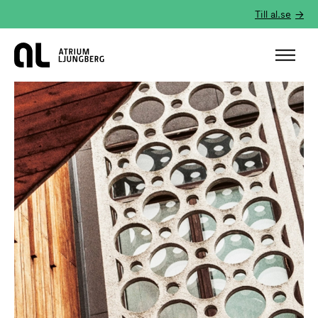
Till al.se
Hem