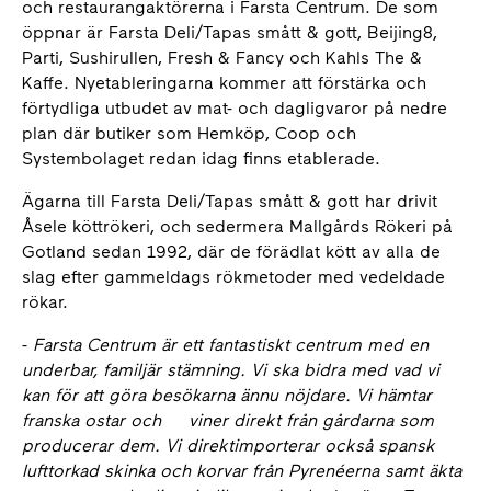
och restaurangaktörerna i Farsta Centrum. De som
öppnar är Farsta Deli/Tapas smått & gott, Beijing8,
Parti, Sushirullen, Fresh & Fancy och Kahls The &
Kaffe. Nyetableringarna kommer att förstärka och
förtydliga utbudet av mat- och dagligvaror på nedre
plan där butiker som Hemköp, Coop och
Systembolaget redan idag finns etablerade.
Ägarna till Farsta Deli/Tapas smått & gott har drivit
Åsele köttrökeri, och sedermera Mallgårds Rökeri på
Gotland sedan 1992, där de förädlat kött av alla de
slag efter gammeldags rökmetoder med vedeldade
rökar.
-
Farsta Centrum är ett fantastiskt centrum med en
underbar, familjär stämning. Vi ska bidra med vad vi
kan för att göra besökarna ännu nöjdare. Vi hämtar
franska ostar och viner direkt från gårdarna som
producerar dem. Vi direktimporterar också spansk
lufttorkad skinka och korvar från Pyrenéerna samt äkta