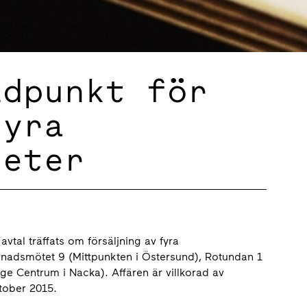
idpunkt för
fyra
heter
al träffats om försäljning av fyra
 Månadsmötet 9 (Mittpunkten i Östersund), Rotundan 1
e Centrum i Nacka). Affären är villkorad av
ktober 2015.