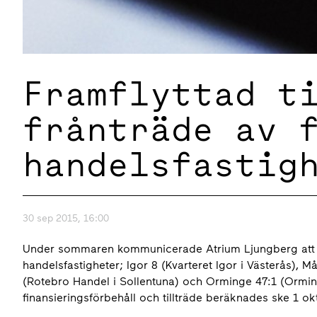
Framflyttad t
frånträde av 
handelsfastig
30 sep 2015, 16:00
Under sommaren kommunicerade Atrium Ljungberg att avt
handelsfastigheter; Igor 8 (Kvarteret Igor i Västerås),
(Rotebro Handel i Sollentuna) och Orminge 47:1 (Orming
finansieringsförbehåll och tillträde beräknades ske 1 o