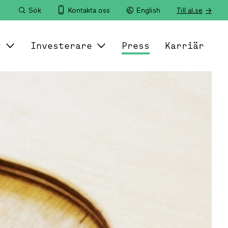
Sök
Kontakta oss
English
Till al.se
t
Investerare
Press
Karriär