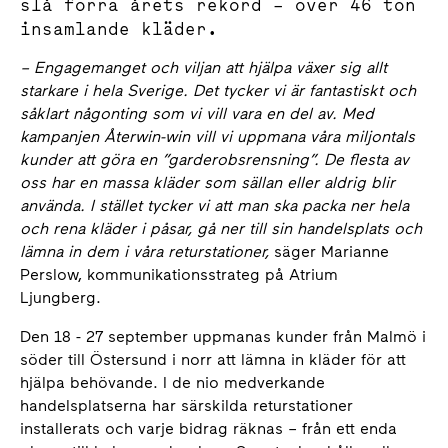
slå förra årets rekord – över 46 ton
insamlande kläder.
– Engagemanget och viljan att hjälpa växer sig allt
starkare i hela Sverige. Det tycker vi är fantastiskt och
såklart någonting som vi vill vara en del av. Med
kampanjen Återwin-win vill vi uppmana våra miljontals
kunder att göra en ”garderobsrensning”. De flesta av
oss har en massa kläder som sällan eller aldrig blir
använda. I stället tycker vi att man ska packa ner hela
och rena kläder i påsar, gå ner till sin handelsplats och
lämna in dem i våra returstationer,
säger Marianne
Perslow, kommunikationsstrateg på Atrium
Ljungberg.
Den 18 - 27 september uppmanas kunder från Malmö i
söder till Östersund i norr att lämna in kläder för att
hjälpa behövande. I de nio medverkande
handelsplatserna har särskilda returstationer
installerats och varje bidrag räknas – från ett enda