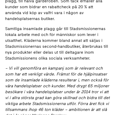
plagg, till halva garderoben. Som tack erhåller alla
kunder som bidrar en rabattcheck på 20 % att
använda vid köp av valfri vara i någon av
handelsplatsernas butiker.
Samtliga insamlade plagg går till Stadsmissionernas
lokala arbete med och för människor som lever i
utsatthet. Kläderna kommer bland annat att säljas i
Stadsmissionernas second-handbutiker, återbrukas till
nya produkter eller delas ut till deltagare inom
Stadsmissionens olika sociala verksamheter.
– Vi vill genomföra en kampanj som är relevant och
som har ett verkligt värde. Främst för de hjälpinsatser
som de insamlade kläderna resulterar i, men också för
våra handelsplatser och kunder. Med drygt 65 miljoner
besökare i våra handelsplatser under år 2014 tror vi att
vi i allra största grad kan göra skillnad och bidra till det
viktiga arbete Stadsmissionerna utför. Förra året fick vi
tillsammans ihop 46 ton kläder – ambitionen är att slå