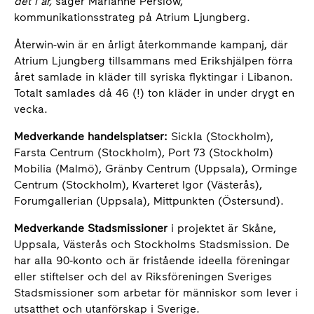
det i år,
säger Marianne Perslow,
kommunikationsstrateg på Atrium Ljungberg.
Återwin-win är en årligt återkommande kampanj, där
Atrium Ljungberg tillsammans med Erikshjälpen förra
året samlade in kläder till syriska flyktingar i Libanon.
Totalt samlades då 46 (!) ton kläder in under drygt en
vecka.
Medverkande handelsplatser:
Sickla (Stockholm),
Farsta Centrum (Stockholm), Port 73 (Stockholm)
Mobilia (Malmö), Gränby Centrum (Uppsala), Orminge
Centrum (Stockholm), Kvarteret Igor (Västerås),
Forumgallerian (Uppsala), Mittpunkten (Östersund).
Medverkande Stadsmissioner
i projektet är Skåne,
Uppsala, Västerås och Stockholms Stadsmission. De
har alla 90‐konto och är fristående ideella föreningar
eller stiftelser och del av Riksföreningen Sveriges
Stadsmissioner som arbetar för människor som lever i
utsatthet och utanförskap i Sverige.