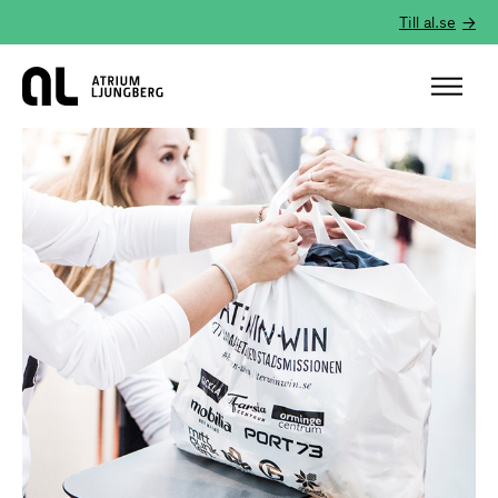
Till al.se
Hem