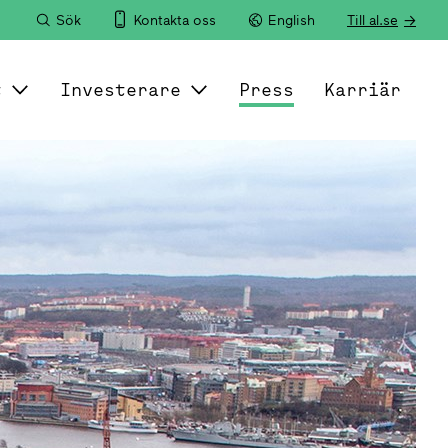
Sök
Kontakta oss
English
Till al.se
t
Investerare
Press
Karriär