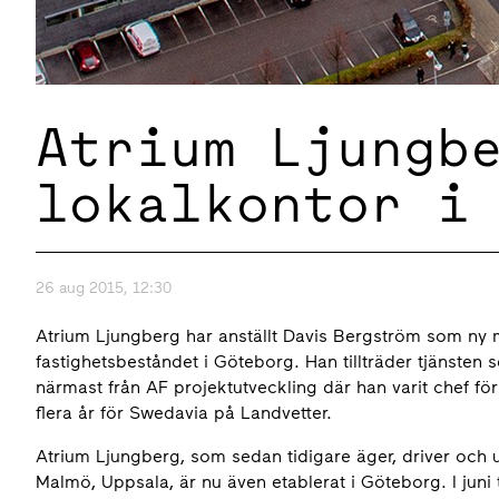
Atrium Ljungb
lokalkontor i
26 aug 2015, 12:30
Atrium Ljungberg har anställt Davis Bergström som ny
fastighetsbeståndet i Göteborg. Han tillträder tjänste
närmast från AF projektutveckling där han varit chef fö
flera år för Swedavia på Landvetter.
Atrium Ljungberg, som sedan tidigare äger, driver och 
Malmö, Uppsala, är nu även etablerat i Göteborg. I juni