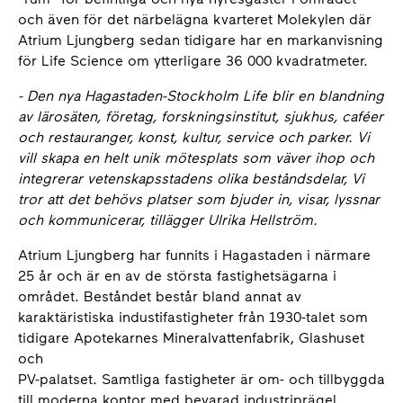
och även för det närbelägna kvarteret Molekylen där
Atrium Ljungberg sedan tidigare har en markanvisning
för Life Science om ytterligare 36 000 kvadratmeter.
- Den nya Hagastaden-Stockholm Life blir en blandning
av lärosäten, företag, forskningsinstitut, sjukhus, caféer
och restauranger, konst, kultur, service och parker. Vi
vill skapa en helt unik mötesplats som väver ihop och
integrerar vetenskapsstadens olika beståndsdelar, Vi
tror att det behövs platser som bjuder in, visar, lyssnar
och kommunicerar, tillägger Ulrika Hellström.
Atrium Ljungberg har funnits i Hagastaden i närmare
25 år och är en av de största fastighetsägarna i
området. Beståndet består bland annat av
karaktäristiska industifastigheter från 1930-talet som
tidigare Apotekarnes Mineralvattenfabrik, Glashuset
och
PV-palatset. Samtliga fastigheter är om- och tillbyggda
till moderna kontor med bevarad industriprägel.