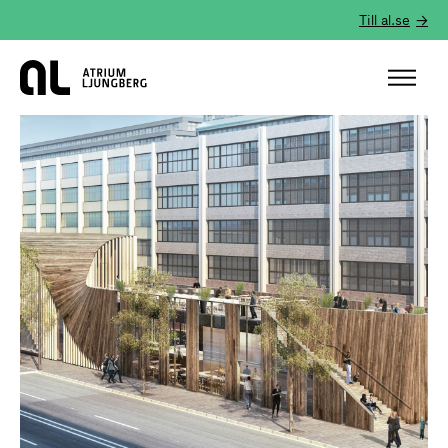
Till al.se
Hem