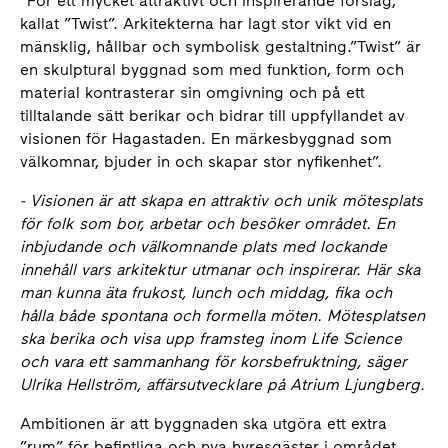
”För ett mycket attraktivt och inspirerande förslag,
kallat ”Twist”. Arkitekterna har lagt stor vikt vid en
mänsklig, hållbar och symbolisk gestaltning.”Twist” är
en skulptural byggnad som med funktion, form och
material kontrasterar sin omgivning och på ett
tilltalande sätt berikar och bidrar till uppfyllandet av
visionen för Hagastaden. En märkesbyggnad som
välkomnar, bjuder in och skapar stor nyfikenhet”.
- Visionen är att skapa en attraktiv och unik mötesplats
för folk som bor, arbetar och besöker området. En
inbjudande och välkomnande plats med lockande
innehåll vars arkitektur utmanar och inspirerar. Här ska
man kunna äta frukost, lunch och middag, fika och
hålla både spontana och formella möten. Mötesplatsen
ska berika och visa upp framsteg inom Life Science
och vara ett sammanhang för korsbefruktning, säger
Ulrika Hellström, affärsutvecklare på Atrium Ljungberg.
Ambitionen är att byggnaden ska utgöra ett extra
”rum” för befintliga och nya hyresgäster i området