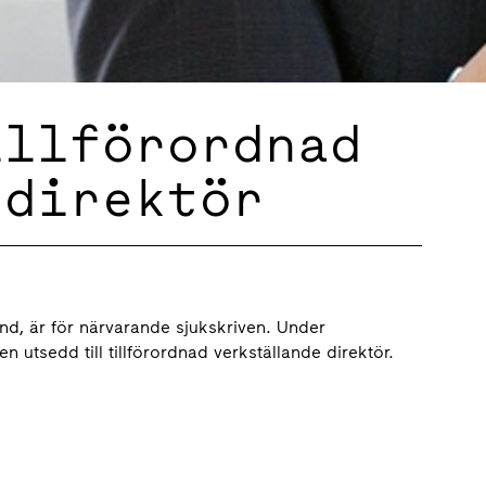
illförordnad
 direktör
und, är för närvarande sjukskriven. Under
n utsedd till tillförordnad verkställande direktör.