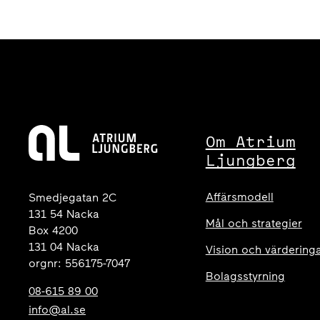
Om Atrium
Ljungberg
Affärsmodell
Smedjegatan 2C
131 54 Nacka
Mål och strategier
Box 4200
131 04 Nacka
Vision och värdering
orgnr: 556175-7047
Bolagsstyrning
08-615 89 00
info@al.se