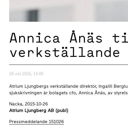
Annica Ånäs t
verkställande
26 okt 2015, 13:00
Atrium Ljungbergs verkställande direktör, Ingalill Bergl
sjukskrivningen är bolagets cfo, Annica Ånäs, av styrelse
Nacka, 2015-10-26
Atrium Ljungberg AB (publ)
Pressmeddelande 151026