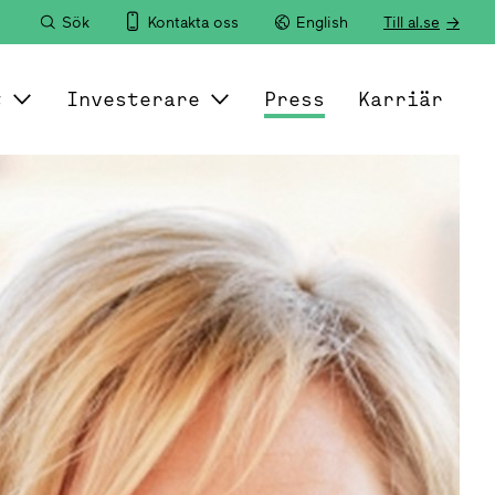
Sök
Kontakta oss
English
Till al.se
t
Investerare
Press
Karriär