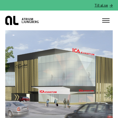
Till al.se
Hem