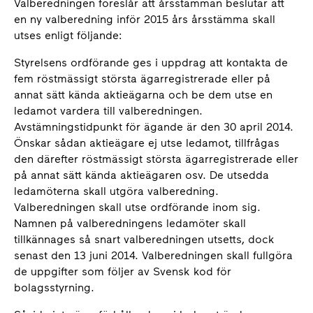
Valberedningen föreslår att årsstämman beslutar att
en ny valberedning inför 2015 års årsstämma skall
utses enligt följande:
Styrelsens ordförande ges i uppdrag att kontakta de
fem röstmässigt största ägarregistrerade eller på
annat sätt kända aktieägarna och be dem utse en
ledamot vardera till valberedningen.
Avstämningstidpunkt för ägande är den 30 april 2014.
Önskar sådan aktieägare ej utse ledamot, tillfrågas
den därefter röstmässigt största ägarregistrerade eller
på annat sätt kända aktieägaren osv. De utsedda
ledamöterna skall utgöra valberedning.
Valberedningen skall utse ordförande inom sig.
Namnen på valberedningens ledamöter skall
tillkännages så snart valberedningen utsetts, dock
senast den 13 juni 2014. Valberedningen skall fullgöra
de uppgifter som följer av Svensk kod för
bolagsstyrning.