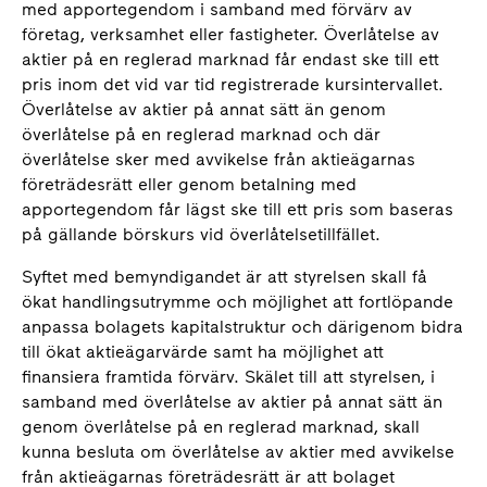
med apportegendom i samband med förvärv av
företag, verksamhet eller fastigheter. Överlåtelse av
aktier på en reglerad marknad får endast ske till ett
pris inom det vid var tid registrerade kursintervallet.
Överlåtelse av aktier på annat sätt än genom
överlåtelse på en reglerad marknad och där
överlåtelse sker med avvikelse från aktieägarnas
företrädesrätt eller genom betalning med
apportegendom får lägst ske till ett pris som baseras
på gällande börskurs vid överlåtelsetillfället.
Syftet med bemyndigandet är att styrelsen skall få
ökat handlingsutrymme och möjlighet att fortlöpande
anpassa bolagets kapitalstruktur och därigenom bidra
till ökat aktieägarvärde samt ha möjlighet att
finansiera framtida förvärv. Skälet till att styrelsen, i
samband med överlåtelse av aktier på annat sätt än
genom överlåtelse på en reglerad marknad, skall
kunna besluta om överlåtelse av aktier med avvikelse
från aktieägarnas företrädesrätt är att bolaget