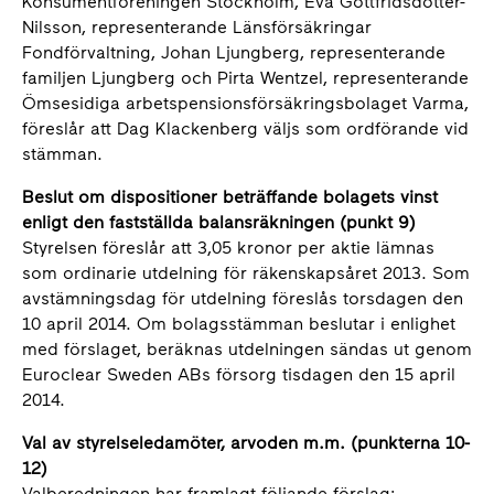
Konsumentföreningen Stockholm, Eva Gottfridsdotter-
Nilsson, representerande Länsförsäkringar
Fondförvaltning, Johan Ljungberg, representerande
familjen Ljungberg och Pirta Wentzel, representerande
Ömsesidiga arbetspensionsförsäkringsbolaget Varma,
föreslår att Dag Klackenberg väljs som ordförande vid
stämman.
Beslut om dispositioner beträffande bolagets vinst
enligt den fastställda balansräkningen (punkt 9)
Styrelsen föreslår att 3,05 kronor per aktie lämnas
som ordinarie utdelning för räkenskapsåret 2013. Som
avstämningsdag för utdelning föreslås torsdagen den
10 april 2014. Om bolagsstämman beslutar i enlighet
med förslaget, beräknas utdelningen sändas ut genom
Euroclear Sweden ABs försorg tisdagen den 15 april
2014.
Val av styrelseledamöter, arvoden m.m. (punkterna 10-
12)
Valberedningen har framlagt följande förslag: