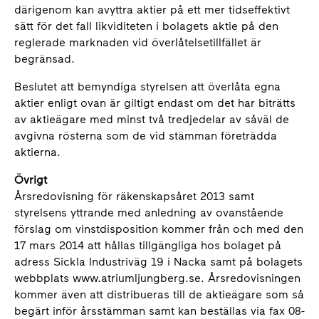
därigenom kan avyttra aktier på ett mer tidseffektivt
sätt för det fall likviditeten i bolagets aktie på den
reglerade marknaden vid överlåtelsetillfället är
begränsad.
Beslutet att bemyndiga styrelsen att överlåta egna
aktier enligt ovan är giltigt endast om det har biträtts
av aktieägare med minst två tredjedelar av såväl de
avgivna rösterna som de vid stämman företrädda
aktierna.
Övrigt
Årsredovisning för räkenskapsåret 2013 samt
styrelsens yttrande med anledning av ovanstående
förslag om vinstdisposition kommer från och med den
17 mars 2014 att hållas tillgängliga hos bolaget på
adress Sickla Industriväg 19 i Nacka samt på bolagets
webbplats www.atriumljungberg.se. Årsredovisningen
kommer även att distribueras till de aktieägare som så
begärt inför årsstämman samt kan beställas via fax 08-