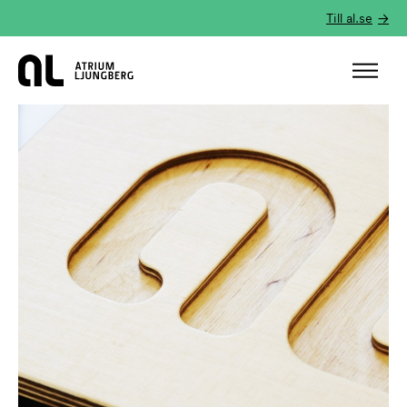
Till al.se
Hem