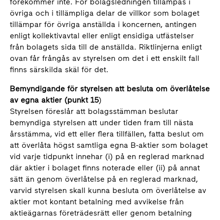
förekommer inte. För bolagsledningen tillämpas i
övriga och i tillämpliga delar de villkor som bolaget
tillämpar för övriga anställda i koncernen, antingen
enligt kollektivavtal eller enligt ensidiga utfästelser
från bolagets sida till de anställda. Riktlinjerna enligt
ovan får frångås av styrelsen om det i ett enskilt fall
finns särskilda skäl för det.
Bemyndigande för styrelsen att besluta om överlåtelse
av egna aktier (punkt 15
)
Styrelsen föreslår att bolagsstämman beslutar
bemyndiga styrelsen att under tiden fram till nästa
årsstämma, vid ett eller flera tillfällen, fatta beslut om
att överlåta högst samtliga egna B-aktier som bolaget
vid varje tidpunkt innehar (i) på en reglerad marknad
där aktier i bolaget finns noterade eller (ii) på annat
sätt än genom överlåtelse på en reglerad marknad,
varvid styrelsen skall kunna besluta om överlåtelse av
aktier mot kontant betalning med avvikelse från
aktieägarnas företrädesrätt eller genom betalning