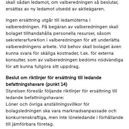
skall sådan ledamot, om valberedningen så beslutar,
ersättas av ny ledamot utsedd av aktieägaren.
Ingen ersättning utgår till ledamöterna i
valberedningen. På begäran av valberedningen skall
bolaget tillhandahålla personella resurser, såsom
sekreterarfunktion i valberedningen för att underlätta
valberedningens arbete. Vid behov skall bolaget även
kunna svara för skäliga kostnader, t.ex. för externa
konsulter, som av valberedningen bedöms nödvändiga
för att kunna fullgöra sitt uppdrag.
Beslut om riktlinjer för ersättning till ledande
befattningshavare (punkt 14)
Styrelsen föreslår följande riktlinjer för ersättning till
ledande befattningshavare:
Löner och övriga anställningsvillkor för
bolagsledningen ska vara marknadsanpassade och
konkurrenskraftiga, men inte löneledande i förhållande
till jämförbara företag.