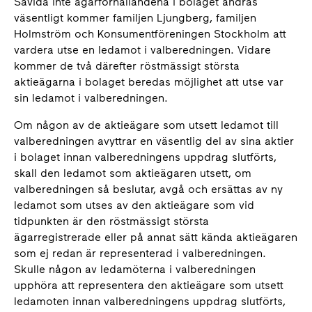
Såvida inte ägarförhållandena i bolaget ändras
väsentligt kommer familjen Ljungberg, familjen
Holmström och Konsumentföreningen Stockholm att
vardera utse en ledamot i valberedningen. Vidare
kommer de två därefter röstmässigt största
aktieägarna i bolaget beredas möjlighet att utse var
sin ledamot i valberedningen.
Om någon av de aktieägare som utsett ledamot till
valberedningen avyttrar en väsentlig del av sina aktier
i bolaget innan valberedningens uppdrag slutförts,
skall den ledamot som aktieägaren utsett, om
valberedningen så beslutar, avgå och ersättas av ny
ledamot som utses av den aktieägare som vid
tidpunkten är den röstmässigt största
ägarregistrerade eller på annat sätt kända aktieägaren
som ej redan är representerad i valberedningen.
Skulle någon av ledamöterna i valberedningen
upphöra att representera den aktieägare som utsett
ledamoten innan valberedningens uppdrag slutförts,