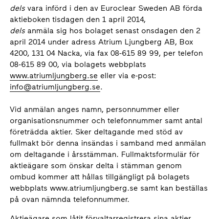
dels
vara införd i den av Euroclear Sweden AB förda
aktieboken tisdagen den 1 april 2014,
dels
anmäla sig hos bolaget senast onsdagen den 2
april 2014 under adress Atrium Ljungberg AB, Box
4200, 131 04 Nacka, via fax 08-615 89 99, per telefon
08-615 89 00, via bolagets webbplats
www.atriumljungberg.se
eller via e-post:
info@atriumljungberg.se
.
Vid anmälan anges namn, personnummer eller
organisationsnummer och telefonnummer samt antal
företrädda aktier. Sker deltagande med stöd av
fullmakt bör denna insändas i samband med anmälan
om deltagande i årsstämman. Fullmaktsformulär för
aktieägare som önskar delta i stämman genom
ombud kommer att hållas tillgängligt på bolagets
webbplats www.atriumljungberg.se samt kan beställas
på ovan nämnda telefonnummer.
Aktieägare som låtit förvaltarregistrera sina aktier