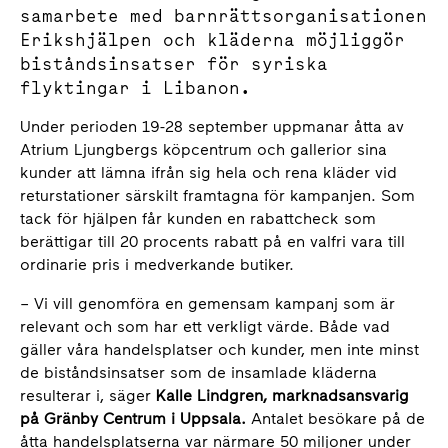
samarbete med barnrättsorganisationen
Erikshjälpen och kläderna möjliggör
biståndsinsatser för syriska
flyktingar i Libanon.
Under perioden 19-28 september uppmanar åtta av
Atrium Ljungbergs köpcentrum och gallerior sina
kunder att lämna ifrån sig hela och rena kläder vid
returstationer särskilt framtagna för kampanjen. Som
tack för hjälpen får kunden en rabattcheck som
berättigar till 20 procents rabatt på en valfri vara till
ordinarie pris i medverkande butiker.
– Vi vill genomföra en gemensam kampanj som är
relevant och som har ett verkligt värde. Både vad
gäller våra handelsplatser och kunder, men inte minst
de biståndsinsatser som de insamlade kläderna
resulterar i, säger
Kalle Lindgren, marknadsansvarig
på Gränby Centrum i Uppsala.
Antalet besökare på de
åtta handelsplatserna var närmare 50 miljoner under