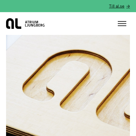
Till al.se
Hem