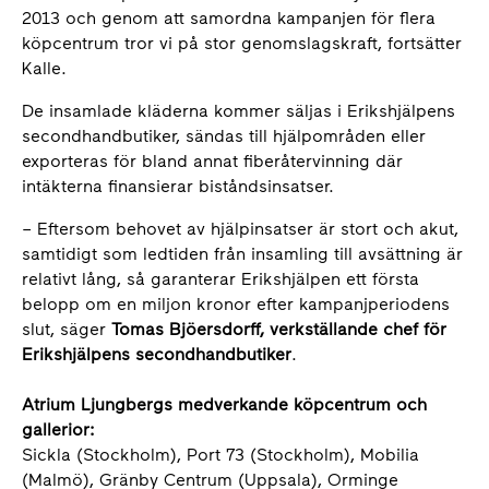
2013 och genom att samordna kampanjen för flera
köpcentrum tror vi på stor genomslagskraft, fortsätter
Kalle.
De insamlade kläderna kommer säljas i Erikshjälpens
secondhandbutiker, sändas till hjälpområden eller
exporteras för bland annat fiberåtervinning där
intäkterna finansierar biståndsinsatser.
– Eftersom behovet av hjälpinsatser är stort och akut,
samtidigt som ledtiden från insamling till avsättning är
relativt lång, så garanterar Erikshjälpen ett första
belopp om en miljon kronor efter kampanjperiodens
slut, säger
Tomas Bjöersdorff, verkställande chef för
Erikshjälpens secondhandbutiker
.
Atrium Ljungbergs medverkande köpcentrum och
gallerior:
Sickla (Stockholm), Port 73 (Stockholm), Mobilia
(Malmö), Gränby Centrum (Uppsala), Orminge