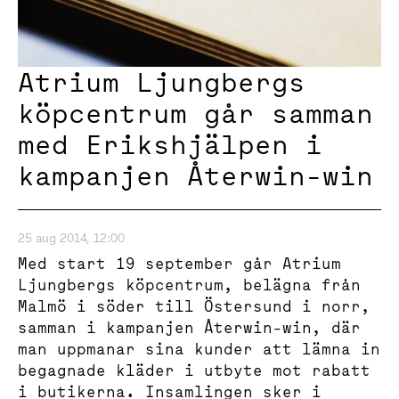
Atrium Ljungbergs
köpcentrum går samman
med Erikshjälpen i
kampanjen Återwin-win
25 aug 2014, 12:00
Med start 19 september går Atrium
Ljungbergs köpcentrum, belägna från
Malmö i söder till Östersund i norr,
samman i kampanjen Återwin-win, där
man uppmanar sina kunder att lämna in
begagnade kläder i utbyte mot rabatt
i butikerna. Insamlingen sker i