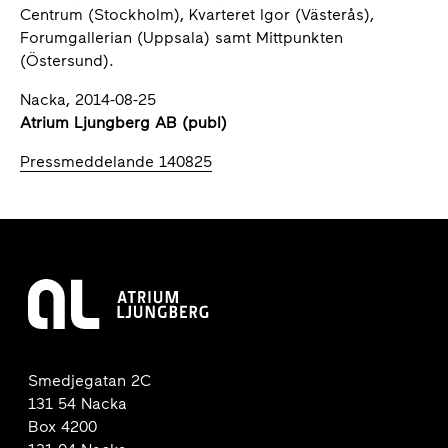
Centrum (Stockholm), Kvarteret Igor (Västerås),
Forumgallerian (Uppsala) samt Mittpunkten
(Östersund).
Nacka, 2014-08-25
Atrium Ljungberg AB (publ)
Pressmeddelande 140825
Smedjegatan 2C
131 54 Nacka
Box 4200