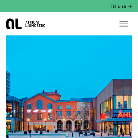
Till al.se
Hem