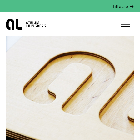
Till al.se
Hem