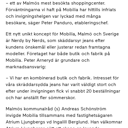
– ett av Malmös mest besökta shoppingcenter.
Förväntningarna vi haft på Mobilia har hittills infriats
och invigningshelgen var lyckad med många
besökare, säger Peter Panduro, etableringschef.
Ett nytt unikt koncept för Mobilia, Malmö och Sverige
är Nerdy by Nerds, som skäddarsyr jeans efter
kundens önskemål eller justerar redan framtagna
modeller. Företaget har både butik och fabrik på
Mobilia. Peter Arneryd är grundare och
marknadsansvarig:
– Vi har en kombinerad butik och fabrik. Intresset för
våra skräddarsydda jeans har varit väldigt stort och
efter under invigningen fick vi snabbt 20 beställningar
och har anställt fler sömmerskor.
Malmös kommunalråd (s) Andreas Schönström
invigde Mobilia tillsammans med fastighetsägaren
Atrium Ljungbergs vd Ingalill Berglund. Han välkomnar