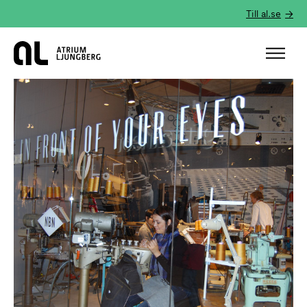
Till al.se
Hem