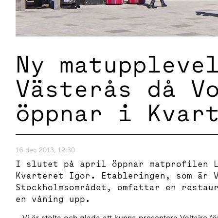
Ny matuppleve
Västerås då V
öppnar i Kvar
16 dec 2013, 12:30
I slutet på april öppnar matprofilen 
Kvarteret Igor. Etableringen, som är 
Stockholmsområdet, omfattar en restau
en våning upp.
– Vi är stolta och glada att kunna presentera Voltaire för