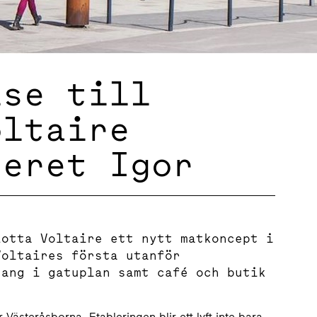
lse till
oltaire
teret Igor
Lotta Voltaire ett nytt matkoncept i
Voltaires första utanför
rang i gatuplan samt café och butik
 Västeråsborna. Etableringen blir ett lyft inte bara