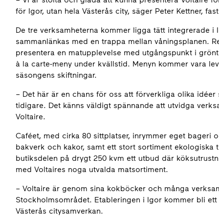
för Igor, utan hela Västerås city, säger Peter Kettner, f
De tre verksamheterna kommer ligga tätt integrerade i 
sammanlänkas med en trappa mellan våningsplanen. Res
presentera en matupplevelse med utgångspunkt i grönt
à la carte-meny under kvällstid. Menyn kommer vara l
säsongens skiftningar.
– Det här är en chans för oss att förverkliga olika idée
tidigare. Det känns väldigt spännande att utvidga ver
Voltaire.
Caféet, med cirka 80 sittplatser, inrymmer eget bageri 
bakverk och kakor, samt ett stort sortiment ekologiska te
butiksdelen på drygt 250 kvm ett utbud där köksutrust
med Voltaires noga utvalda matsortiment.
– Voltaire är genom sina kokböcker och många verksam
Stockholmsområdet. Etableringen i Igor kommer bli ett vi
Västerås citysamverkan.