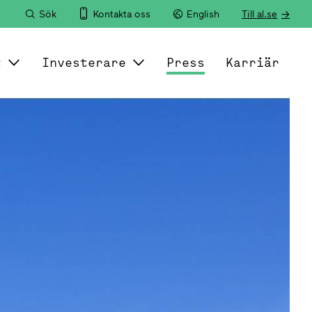
Sök
Kontakta oss
English
Till al.se
t
Investerare
Press
Karriär