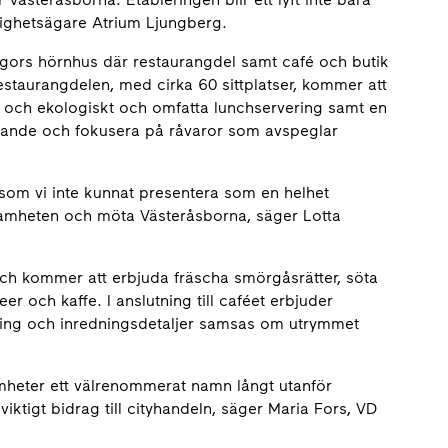
astighetsägare Atrium Ljungberg.
Igors hörnhus där restaurangdel samt café och butik
taurangdelen, med cirka 60 sittplatser, kommer att
 och ekologiskt och omfatta lunchservering samt en
evande och fokusera på råvaror som avspeglar
r som vi inte kunnat presentera som en helhet
ksamheten och möta Västeråsborna, säger Lotta
och kommer att erbjuda fräscha smörgåsrätter, söta
er och kaffe. I anslutning till caféet erbjuder
ning och inredningsdetaljer samsas om utrymmet
heter ett välrenommerat namn långt utanför
ktigt bidrag till cityhandeln, säger Maria Fors, VD