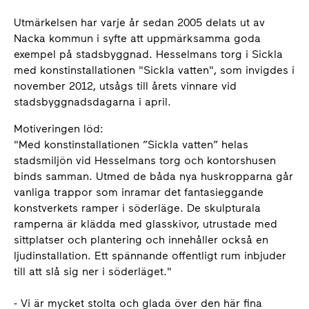
Utmärkelsen har varje år sedan 2005 delats ut av
Nacka kommun i syfte att uppmärksamma goda
exempel på stadsbyggnad. Hesselmans torg i Sickla
med konstinstallationen "Sickla vatten", som invigdes i
november 2012, utsågs till årets vinnare vid
stadsbyggnadsdagarna i april.
Motiveringen löd:
"Med konstinstallationen ”Sickla vatten” helas
stadsmiljön vid Hesselmans torg och kontorshusen
binds samman. Utmed de båda nya huskropparna går
vanliga trappor som inramar det fantasieggande
konstverkets ramper i söderläge. De skulpturala
ramperna är klädda med glasskivor, utrustade med
sittplatser och plantering och innehåller också en
ljudinstallation. Ett spännande offentligt rum inbjuder
till att slå sig ner i söderläget."
- Vi är mycket stolta och glada över den här fina