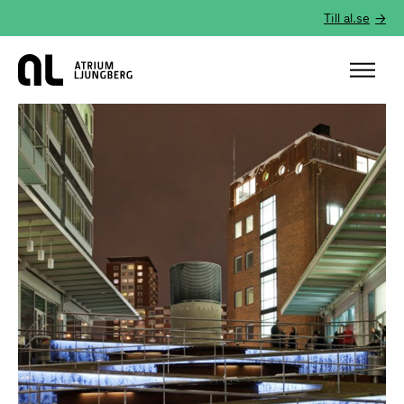
Till al.se
Hem