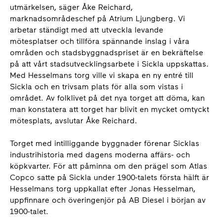
utmärkelsen, säger Åke Reichard,
marknadsområdeschef på Atrium Ljungberg. Vi
arbetar ständigt med att utveckla levande
mötesplatser och tillföra spännande inslag i våra
områden och stadsbyggnadspriset är en bekräftelse
på att vårt stadsutvecklingsarbete i Sickla uppskattas.
Med Hesselmans torg ville vi skapa en ny entré till
Sickla och en trivsam plats för alla som vistas i
området. Av folklivet på det nya torget att döma, kan
man konstatera att torget har blivit en mycket omtyckt
mötesplats, avslutar Åke Reichard.
Torget med intilliggande byggnader förenar Sicklas
industrihistoria med dagens moderna affärs- och
köpkvarter. För att påminna om den prägel som Atlas
Copco satte på Sickla under 1900-talets första hälft är
Hesselmans torg uppkallat efter Jonas Hesselman,
uppfinnare och överingenjör på AB Diesel i början av
1900-talet.