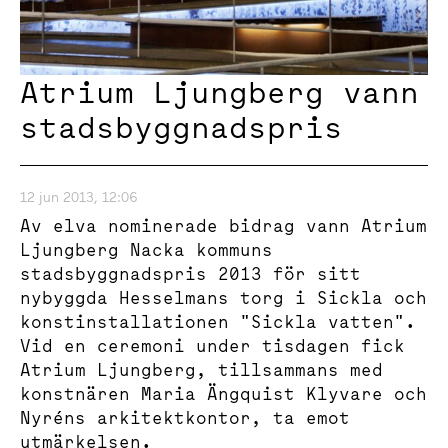
Atrium Ljungberg vann
stadsbyggnadspris
12 jun 2013, 12:06
Av elva nominerade bidrag vann Atrium
Ljungberg Nacka kommuns
stadsbyggnadspris 2013 för sitt
nybyggda Hesselmans torg i Sickla och
konstinstallationen "Sickla vatten".
Vid en ceremoni under tisdagen fick
Atrium Ljungberg, tillsammans med
konstnären Maria Ängquist Klyvare och
Nyréns arkitektkontor, ta emot
utmärkelsen.