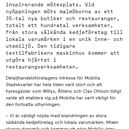
inspirerande mötesplats. Vid
nyöppningen möts malmöborna av ett
35-tal nya butiker och restauranger,
totalt ett hundratal verksamheter,
från stora välkända kedjeföretag till
lokala varumärken i en unik inne- och
utemiljö. Den tidigare
textilfabrikens maskinhus kommer att
utgöra hjärtat i
restaurangverksamheten.
Detaljhandelsföretagens intresse för Mobilia
Stadskvarter har hela tiden varit stort och att
hyresgäster som Willys, Åhléns och Clas Ohlson tidigt
valde att etablera sig på Mobilia har varit viktigt för
den fortsatta uthyrningen.
– Vi är väldigt nöjda med blandningen av stora
välkända kedjeföretag och lokala varumärken. Mixen
skapar dynamik och kommer att göra Mobilia ännu