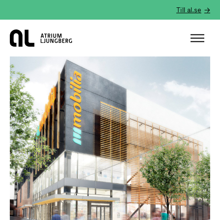
Till al.se
Hem