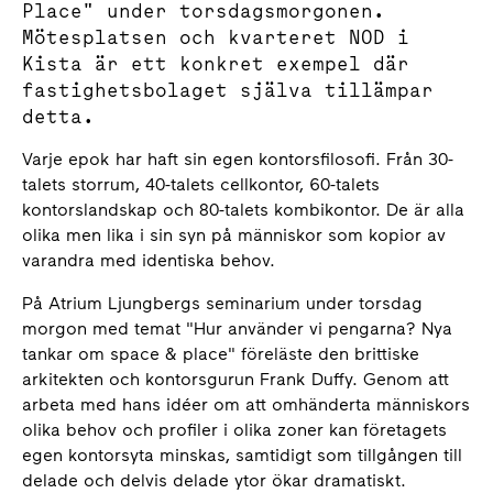
Place" under torsdagsmorgonen.
Mötesplatsen och kvarteret NOD i
Kista är ett konkret exempel där
fastighetsbolaget själva tillämpar
detta.
Varje epok har haft sin egen kontorsfilosofi. Från 30-
talets storrum, 40-talets cellkontor, 60-talets
kontorslandskap och 80-talets kombikontor. De är alla
olika men lika i sin syn på människor som kopior av
varandra med identiska behov.
På Atrium Ljungbergs seminarium under torsdag
morgon med temat "Hur använder vi pengarna? Nya
tankar om space & place" föreläste den brittiske
arkitekten och kontorsgurun Frank Duffy. Genom att
arbeta med hans idéer om att omhänderta människors
olika behov och profiler i olika zoner kan företagets
egen kontorsyta minskas, samtidigt som tillgången till
delade och delvis delade ytor ökar dramatiskt.