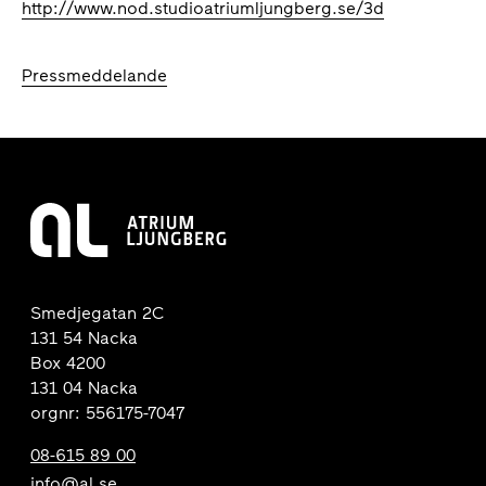
http://www.nod.studioatriumljungberg.se/3d
Pressmeddelande
Smedjegatan 2C
131 54 Nacka
Box 4200
131 04 Nacka
orgnr: 556175-7047
08-615 89 00
info@al.se