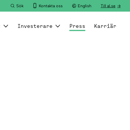
Sök
Kontakta oss
English
Till al.se
t
Investerare
Press
Karriär