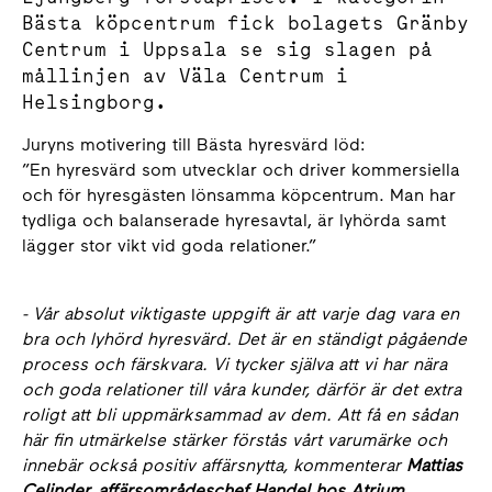
Bästa köpcentrum fick bolagets Gränby
Centrum i Uppsala se sig slagen på
mållinjen av Väla Centrum i
Helsingborg.
Juryns motivering till Bästa hyresvärd löd:
”En hyresvärd som utvecklar och driver kommersiella
och för hyresgästen lönsamma köpcentrum. Man har
tydliga och balanserade hyresavtal, är lyhörda samt
lägger stor vikt vid goda relationer.”
- Vår absolut viktigaste uppgift är att varje dag vara en
bra och lyhörd hyresvärd. Det är en ständigt pågående
process och färskvara. Vi tycker själva att vi har nära
och goda relationer till våra kunder, därför är det extra
roligt att bli uppmärksammad av dem. Att få en sådan
här fin utmärkelse stärker förstås vårt varumärke och
innebär också positiv affärsnytta, kommenterar
Mattias
Celinder, affärsområdeschef Handel hos Atrium