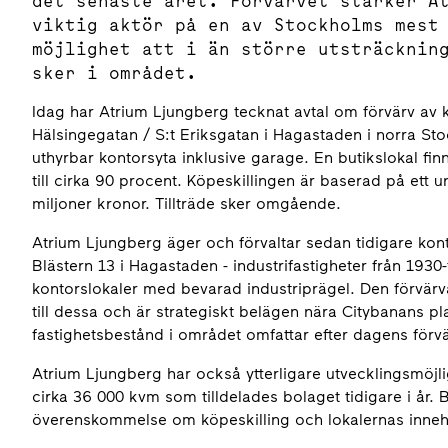
det senaste året. Förvärvet stärker A
viktig aktör på en av Stockholms mest
möjlighet att i än större utsträcknin
sker i området.
Idag har Atrium Ljungberg tecknat avtal om förvärv av 
Hälsingegatan / S:t Eriksgatan i Hagastaden i norra Sto
uthyrbar kontorsyta inklusive garage. En butikslokal fin
till cirka 90 procent. Köpeskillingen är baserad på ett 
miljoner kronor. Tillträde sker omgående.
Atrium Ljungberg äger och förvaltar sedan tidigare kont
Blästern 13 i Hagastaden - industrifastigheter från 1930
kontorslokaler med bevarad industriprägel. Den förvärva
till dessa och är strategiskt belägen nära Citybanans p
fastighetsbestånd i området omfattar efter dagens förvä
Atrium Ljungberg har också ytterligare utvecklingsmöj
cirka 36 000 kvm som tilldelades bolaget tidigare i år. 
överenskommelse om köpeskilling och lokalernas innehål