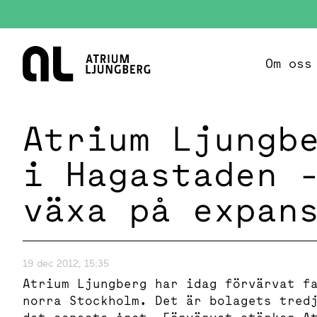
Hem
Om oss
Atrium Ljungb
i Hagastaden 
växa på expan
19 dec 2012, 15:35
Atrium Ljungberg har idag förvärvat f
norra Stockholm. Det är bolagets tred