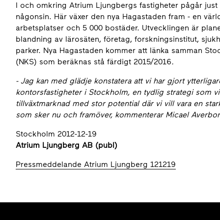
I och omkring Atrium Ljungbergs fastigheter pågår just 
någonsin. Här växer den nya Hagastaden fram - en värld
arbetsplatser och 5 000 bostäder. Utvecklingen är plane
blandning av lärosäten, företag, forskningsinstitut, sjuk
parker. Nya Hagastaden kommer att länka samman Sto
(NKS) som beräknas stå färdigt 2015/2016
.
- Jag kan med glädje konstatera att vi har gjort ytterligare
kontorsfastigheter i Stockholm, en tydlig strategi som v
tillväxtmarknad med stor potential där vi vill vara en st
som sker nu och framöver, kommenterar Micael Averborg
Stockholm 2012-12-19
Atrium Ljungberg AB (publ)
Pressmeddelande Atrium Ljungberg 121219