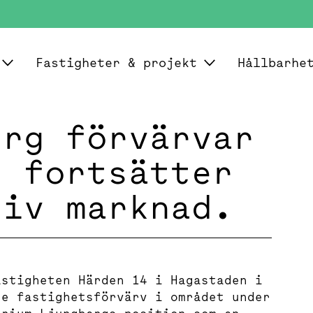
Fastigheter & projekt
Hållbarhe
erg förvärvar
- fortsätter
siv marknad.
astigheten Härden 14 i Hagastaden i
je fastighetsförvärv i området under