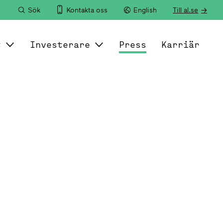
Sök
Kontakta oss
English
Till al.se
t
Investerare
Press
Karriär