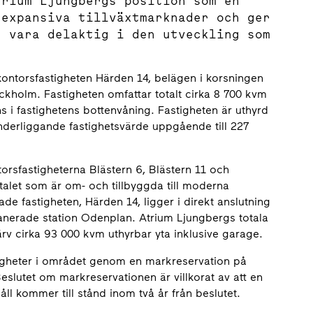
trium Ljungbergs position som en
 expansiva tillväxtmarknader och ger
g vara delaktig i den utveckling som
kontorsfastigheten Härden 14, belägen i korsningen
ckholm. Fastigheten omfattar totalt cirka 8 700 kvm
ns i fastighetens bottenvåning. Fastigheten är uthyrd
underliggande fastighetsvärde uppgående till 227
orsfastigheterna Blästern 6, Blästern 11 och
-talet som är om- och tillbyggda till moderna
de fastigheten, Härden 14, ligger i direkt anslutning
lanerade station Odenplan. Atrium Ljungbergs totala
rv cirka 93 000 kvm uthyrbar yta inklusive garage.
ligheter i området genom en markreservation på
Beslutet om markreservationen är villkorat av att en
l kommer till stånd inom två år från beslutet.