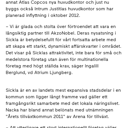
annat Atlas Copcos nya huvudkontor och just nu
byggs också Intrum Justitias huvudkontor som har
planerad inflyttning i oktober 2012.
– Vi är glada och stolta över förtroendet att vara en
långsiktig partner till AkzoNobel. Deras nysatsning i
Sickla är betydelsefullt för vårt fortsatta arbete med
att skapa ett starkt, dynamiskt affärskvarter i området.
Det visar på Sicklas attraktivitet, inte bara för små och
medelstora företag utan även för multinationella
företag med högt ställda krav, säger Ingalill
Berglund, vd Atrium Ljungberg.
Sickla är en av landets mest expansiva stadsdelar i en
kommun som ligger långt framme vad gäller ett
framgångsrikt samarbete med det lokala näringslivet.
Nacka har bland annat belönats med utnämningen
"Årets tillväxtkommun 2011" av Arena för tillväxt.
– Att ytterligare ett stort internationellt företag väljer