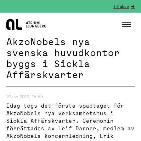
Till al.se
Hem
AkzoNobels nya
svenska huvudkontor
byggs i Sickla
Affärskvarter
27 jan 2012, 15:59
Idag togs det första spadtaget för
AkzoNobels nya verksamhetshus i
Sickla Affärskvarter. Ceremonin
förrättades av Leif Darner, medlem av
AkzoNobels koncernledning, Erik