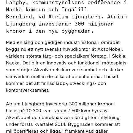
Langby, kommunstyrelsens ordförande i
Nacka kommun och Ingalill
Berglund, vd Atrium Ljungberg. Atrium
Ljungberg investerar 300 miljoner
kronor i den nya byggnaden.
Med en lång och gedigen industrihistoria i området
byggs nu ett nytt svenskt huvudkontor åt AkzoNobel,
världens största färg- och specialkemiföretag, i Sickla,
Nacka. Det blir en innovativ och funktionell mötesplats
som stödjer AkzoNobels kärnverksamhet och stärker
samverkan mellan de olika affärsenheterna. I huset
kommer det att finnas labb-, utvecklings- och
kontorsverksamhet.
Atrium Ljungberg investerar 300 miljoner kronor i
huset på 10 300 kvm, varav 7 500 kvm hyrs av
AkzoNobel och beräknas vara färdigt för inflyttning
under första kvartalet 2014. Byggnaden kommer att
miljöcertifieras och ligga i framkant vad gäller