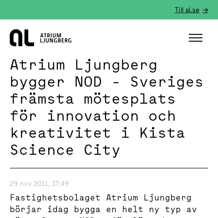
Till al.se
Hem
Atrium Ljungberg
bygger NOD - Sveriges
främsta mötesplats
för innovation och
kreativitet i Kista
Science City
29 nov 2011, 17:49
Fastighetsbolaget Atrium Ljungberg
börjar idag bygga en helt ny typ av