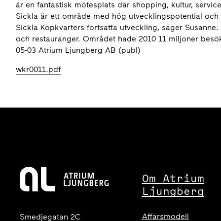
är en fantastisk mötesplats där shopping, kultur, servic
Sickla är ett område med hög utvecklingspotential och 
Sickla Köpkvarters fortsatta utveckling, säger Susanne. 
och restauranger. Området hade 2010 11 miljoner besö
05-03 Atrium Ljungberg AB (publ)
wkr0011.pdf
Om Atrium
Ljungberg
Affärsmodell
Smedjegatan 2C