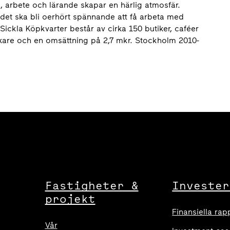
e, arbete och lärande skapar en härlig atmosfär.
det ska bli oerhört spännande att få arbeta med
Sickla Köpkvarter består av cirka 150 butiker, caféer
kare och en omsättning på 2,7 mkr. Stockholm 2010-
Fastigheter &
Invester
projekt
Finansiella rap
Vår