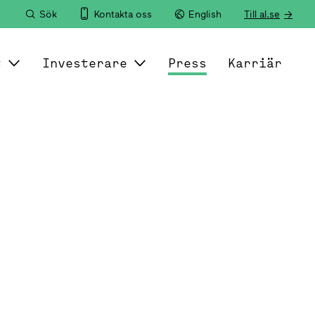
Sök
Kontakta oss
English
Till al.se
t
Investerare
Press
Karriär