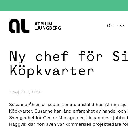
Hem
Om oss
Ny chef för S
Köpkvarter
3 maj 2010, 12:50
Susanne Åhlén är sedan 1 mars anställd hos Atrium L
Köpkvarter. Susanne har lång erfarenhet av handel oc
Sverigechef för Centre Management. Innan dess jobbade
Häggvik där hon även var kommersiell projektledare för