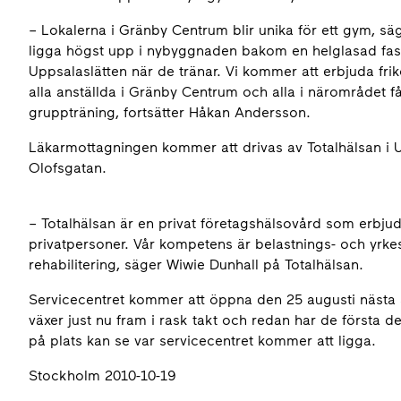
– Lokalerna i Gränby Centrum blir unika för ett gym, s
ligga högst upp i nybyggnaden bakom en helglasad fasa
Uppsalaslätten när de tränar. Vi kommer att erbjuda frik
alla anställda i Gränby Centrum och alla i närområdet f
gruppträning, fortsätter Håkan Andersson.
Läkarmottagningen kommer att drivas av Totalhälsan i Upp
Olofsgatan.
– Totalhälsan är en privat företagshälsovård som erbjude
privatpersoner. Vår kompetens är belastnings- och yrkes
rehabilitering, säger Wiwie Dunhall på Totalhälsan.
Servicecentret kommer att öppna den 25 augusti nästa 
växer just nu fram i rask takt och redan har de första 
på plats kan se var servicecentret kommer att ligga.
Stockholm 2010-10-19