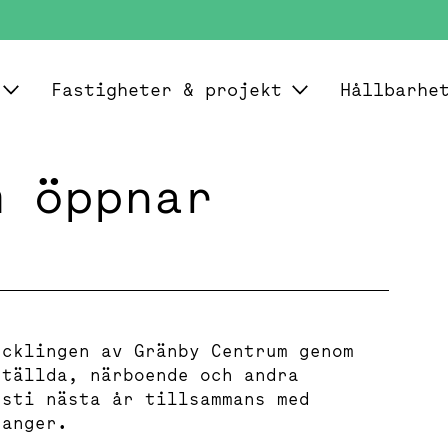
Fastigheter & projekt
Hållbarhe
m öppnar
ecklingen av Gränby Centrum genom
ställda, närboende och andra
usti nästa år tillsammans med
ranger.