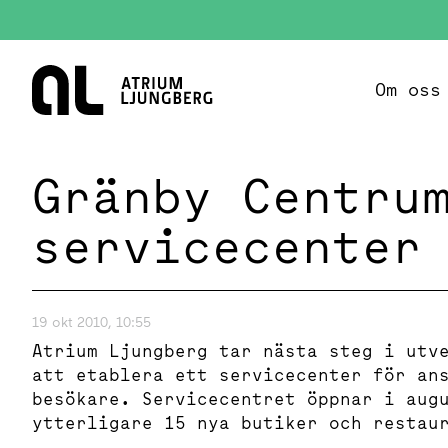
Hem
Om oss
Gränby Centru
servicecenter
19 okt 2010, 10:55
Atrium Ljungberg tar nästa steg i utv
att etablera ett servicecenter för an
besökare. Servicecentret öppnar i aug
ytterligare 15 nya butiker och restau