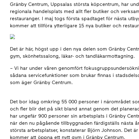
Gränby Centrum, Uppsalas största köpcentrum, har under
regionala handelsplats med allt fler butiker och verksa
restauranger. I maj togs första spadtaget för nästa utb
kommer att tillföra ytterligare 15 nya butiker och restau
Det är här, högst upp i den nya delen som Gränby Centr
gym, skönhetssalong, läkar- och tandläkarmottagning.
– Vi har under våren genomfört fokusgruppsundersökn
sådana servicefunktioner som brukar finnas i stadsdel
som äger Gränby Centrum.
Det bor idag omkring 55 000 personer i närområdet so
och fler blir det på sikt bland annat genom det plane
har ungefär 900 personer sin arbetsplats i Gränby Centr
när den nu pågående tillbyggnaden färdigställs nästa 
största arbetsplatser, konstaterar Björn Johnson. Det ä
kommer att öppna ett nytt gym i Gränby Centrum.