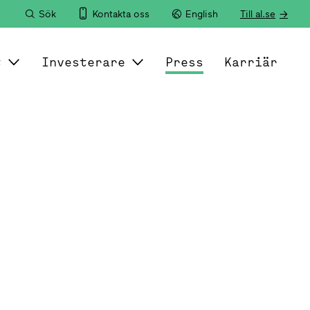
Sök
Kontakta oss
English
Till al.se
t
Investerare
Press
Karriär