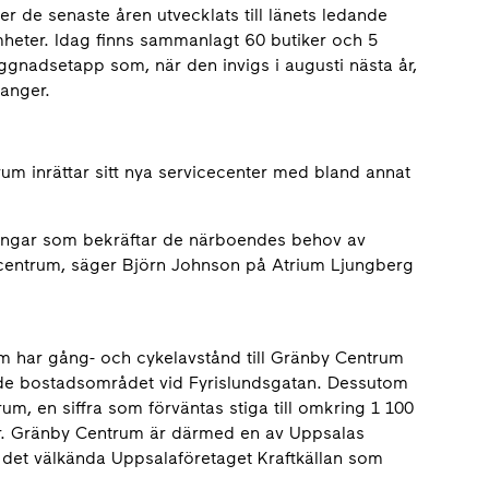
 de senaste åren utvecklats till länets ledande
mheter. Idag finns sammanlagt 60 butiker och 5
yggnadsetapp som, när den invigs i augusti nästa år,
ranger.
um inrättar sitt nya servicecenter med bland annat
ingar som bekräftar de närboendes behov av
scentrum, säger Björn Johnson på Atrium Ljungberg
m har gång- och cykelavstånd till Gränby Centrum
rade bostadsområdet vid Fyrislundsgatan. Dessutom
um, en siffra som förväntas stiga till omkring 1 100
år. Gränby Centrum är därmed en av Uppsalas
r det välkända Uppsalaföretaget Kraftkällan som