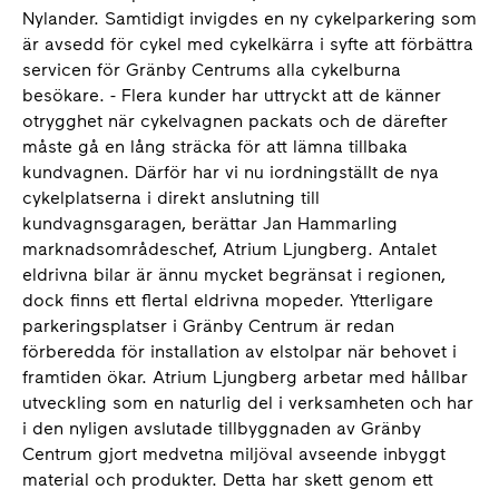
Nylander. Samtidigt invigdes en ny cykelparkering som
är avsedd för cykel med cykelkärra i syfte att förbättra
servicen för Gränby Centrums alla cykelburna
besökare. - Flera kunder har uttryckt att de känner
otrygghet när cykelvagnen packats och de därefter
måste gå en lång sträcka för att lämna tillbaka
kundvagnen. Därför har vi nu iordningställt de nya
cykelplatserna i direkt anslutning till
kundvagnsgaragen, berättar Jan Hammarling
marknadsområdeschef, Atrium Ljungberg. Antalet
eldrivna bilar är ännu mycket begränsat i regionen,
dock finns ett flertal eldrivna mopeder. Ytterligare
parkeringsplatser i Gränby Centrum är redan
förberedda för installation av elstolpar när behovet i
framtiden ökar. Atrium Ljungberg arbetar med hållbar
utveckling som en naturlig del i verksamheten och har
i den nyligen avslutade tillbyggnaden av Gränby
Centrum gjort medvetna miljöval avseende inbyggt
material och produkter. Detta har skett genom ett