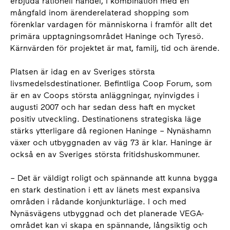
erbjuda rationell handel, i kombination med en
mångfald inom ärenderelaterad shopping som
förenklar vardagen för människorna i framför allt det
primära upptagningsområdet Haninge och Tyresö.
Kärnvärden för projektet är mat, familj, tid och ärende.
Platsen är idag en av Sveriges största
livsmedelsdestinationer. Befintliga Coop Forum, som
är en av Coops största anläggningar, nyinvigdes i
augusti 2007 och har sedan dess haft en mycket
positiv utveckling. Destinationens strategiska läge
stärks ytterligare då regionen Haninge – Nynäshamn
växer och utbyggnaden av väg 73 är klar. Haninge är
också en av Sveriges största fritidshuskommuner.
– Det är väldigt roligt och spännande att kunna bygga
en stark destination i ett av länets mest expansiva
områden i rådande konjunkturläge. I och med
Nynäsvägens utbyggnad och det planerade VEGA-
området kan vi skapa en spännande, långsiktig och