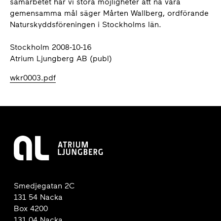
samarbetet har vi stora möjligheter att nå våra
gemensamma mål säger Mårten Wallberg, ordförande
Naturskyddsföreningen i Stockholms län.
Stockholm 2008-10-16
Atrium Ljungberg AB (publ)
wkr0003.pdf
Smedjegatan 2C
131 54 Nacka
Box 4200
131 04 Nacka