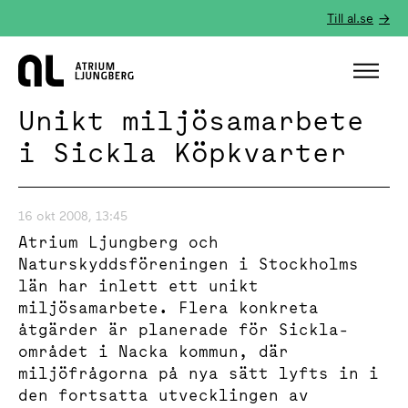
Till al.se
Hem
Unikt miljösamarbete
i Sickla Köpkvarter
16 okt 2008, 13:45
Atrium Ljungberg och
Naturskyddsföreningen i Stockholms
län har inlett ett unikt
miljösamarbete. Flera konkreta
åtgärder är planerade för Sickla-
området i Nacka kommun, där
miljöfrågorna på nya sätt lyfts in i
den fortsatta utvecklingen av