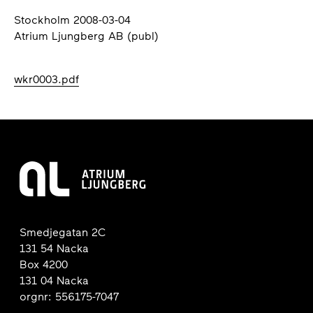
Stockholm 2008-03-04
Atrium Ljungberg AB (publ)
wkr0003.pdf
Smedjegatan 2C
131 54 Nacka
Box 4200
131 04 Nacka
orgnr: 556175-7047