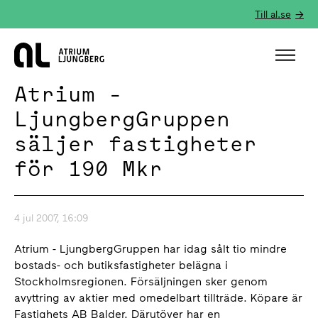
Till al.se
Hem
Atrium -
LjungbergGruppen
säljer fastigheter
för 190 Mkr
4 jul 2007, 16:09
Atrium - LjungbergGruppen har idag sålt tio mindre
bostads- och butiksfastigheter belägna i
Stockholmsregionen. Försäljningen sker genom
avyttring av aktier med omedelbart tillträde. Köpare är
Fastighets AB Balder. Därutöver har en