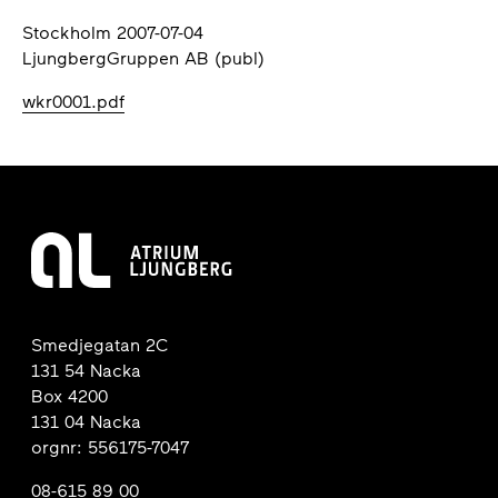
Stockholm 2007-07-04
LjungbergGruppen AB (publ)
wkr0001.pdf
Smedjegatan 2C
131 54 Nacka
Box 4200
131 04 Nacka
orgnr: 556175-7047
08-615 89 00