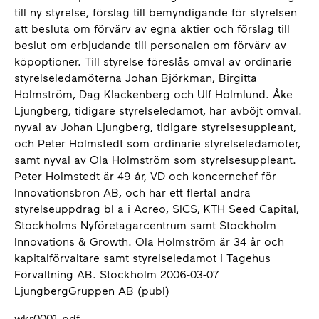
till ny styrelse, förslag till bemyndigande för styrelsen
att besluta om förvärv av egna aktier och förslag till
beslut om erbjudande till personalen om förvärv av
köpoptioner. Till styrelse föreslås omval av ordinarie
styrelseledamöterna Johan Björkman, Birgitta
Holmström, Dag Klackenberg och Ulf Holmlund. Åke
Ljungberg, tidigare styrelseledamot, har avböjt omval.
nyval av Johan Ljungberg, tidigare styrelsesuppleant,
och Peter Holmstedt som ordinarie styrelseledamöter,
samt nyval av Ola Holmström som styrelsesuppleant.
Peter Holmstedt är 49 år, VD och koncernchef för
Innovationsbron AB, och har ett flertal andra
styrelseuppdrag bl a i Acreo, SICS, KTH Seed Capital,
Stockholms Nyföretagarcentrum samt Stockholm
Innovations & Growth. Ola Holmström är 34 år och
kapitalförvaltare samt styrelseledamot i Tagehus
Förvaltning AB. Stockholm 2006-03-07
LjungbergGruppen AB (publ)
wkr0001.pdf