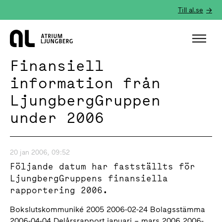
Till al.se
Hem
Finansiell
information från
LjungbergGruppen
under 2006
20 jan 2006, 09:52
Följande datum har fastställts för
LjungbergGruppens finansiella
rapportering 2006.
Bokslutskommuniké 2005 2006-02-24 Bolagsstämma
2006-04-04 Delårsrapport januari – mars 2006 2006-