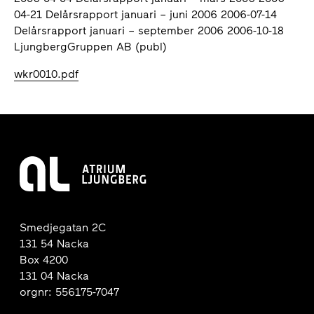
04-21 Delårsrapport januari – juni 2006 2006-07-14
Delårsrapport januari – september 2006 2006-10-18
LjungbergGruppen AB (publ)
wkr0010.pdf
Smedjegatan 2C
131 54 Nacka
Box 4200
131 04 Nacka
orgnr: 556175-7047