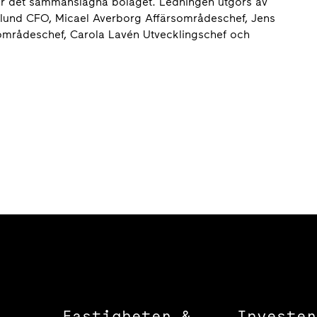
 för det sammanslagna bolaget. Ledningen utgörs av
rglund CFO, Micael Averborg Affärsområdeschef, Jens
områdeschef, Carola Lavén Utvecklingschef och
Fastigheter &
Invester