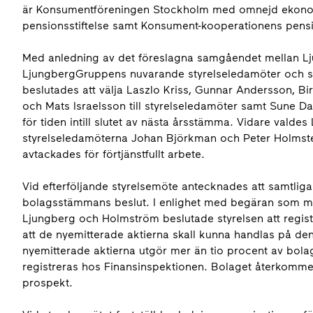
är Konsumentföreningen Stockholm med omnejd ekono
pensionsstiftelse samt Konsument-kooperationens pensi
Med anledning av det föreslagna samgåendet mellan 
LjungbergGruppens nuvarande styrelseledamöter och supp
beslutades att välja Laszlo Kriss, Gunnar Andersson, B
och Mats Israelsson till styrelseledamöter samt Sune Da
för tiden intill slutet av nästa årsstämma. Vidare valdes
styrelseledamöterna Johan Björkman och Peter Holmst
avtackades för förtjänstfullt arbete.
Vid efterföljande styrelsemöte antecknades att samtliga
bolagsstämmans beslut. I enlighet med begäran som mo
Ljungberg och Holmström beslutade styrelsen att registr
att de nyemitterade aktierna skall kunna handlas på de
nyemitterade aktierna utgör mer än tio procent av bolag
registreras hos Finansinspektionen. Bolaget återkommer
prospekt.