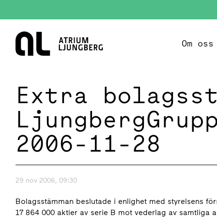
Hem
Om oss
Extra bolagss
LjungbergGrup
2006-11-28
29 nov 2006, 09:30
Bolagsstämman beslutade i enlighet med styrelsens fö
17 864 000 aktier av serie B mot vederlag av samtliga a