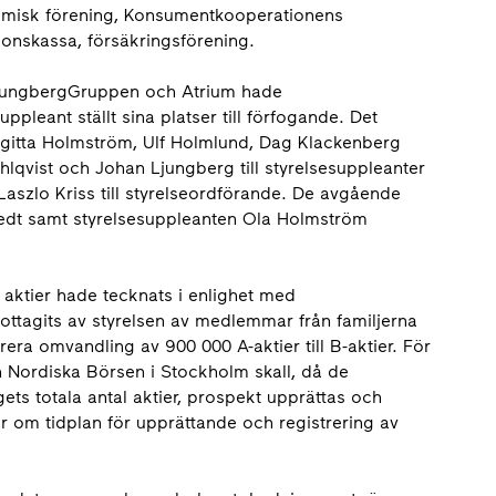
misk förening, Konsumentkooperationens
onskassa, försäkringsförening.
LjungbergGruppen och Atrium hade
leant ställt sina platser till förfogande. Det
irgitta Holmström, Ulf Holmlund, Dag Klackenberg
hlqvist och Johan Ljungberg till styrelsesuppleanter
 Laszlo Kriss till styrelseordförande. De avgående
edt samt styrelsesuppleanten Ola Holmström
 aktier hade tecknats i enlighet med
ttagits av styrelsen av medlemmar från familjerna
era omvandling av 900 000 A-aktier till B-aktier. För
n Nordiska Börsen i Stockholm skall, då de
ets totala antal aktier, prospekt upprättas och
 om tidplan för upprättande och registrering av