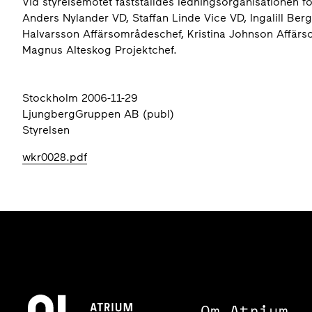
Vid styrelsemötet fastställdes ledningsorganisationen
Anders Nylander VD, Staffan Linde Vice VD, Ingalill Be
Halvarsson Affärsområdeschef, Kristina Johnson Affärs
Magnus Alteskog Projektchef.
Stockholm 2006-11-29
LjungbergGruppen AB (publ)
Styrelsen
wkr0028.pdf
Om Atrium