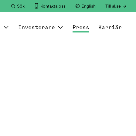
Sök
Kontakta oss
English
Till al.se
t
Investerare
Press
Karriär