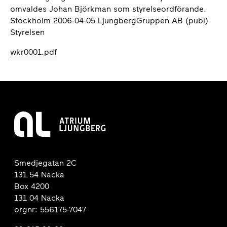
omvaldes Johan Björkman som styrelseordförande.
Stockholm 2006-04-05 LjungbergGruppen AB (publ)
Styrelsen
wkr0001.pdf
Smedjegatan 2C
131 54 Nacka
Box 4200
131 04 Nacka
orgnr: 556175-7047