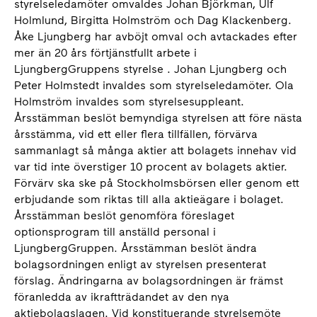
styrelseledamöter omvaldes Johan Björkman, Ulf
Holmlund, Birgitta Holmström och Dag Klackenberg.
Åke Ljungberg har avböjt omval och avtackades efter
mer än 20 års förtjänstfullt arbete i
LjungbergGruppens styrelse . Johan Ljungberg och
Peter Holmstedt invaldes som styrelseledamöter. Ola
Holmström invaldes som styrelsesuppleant.
Årsstämman beslöt bemyndiga styrelsen att före nästa
årsstämma, vid ett eller flera tillfällen, förvärva
sammanlagt så många aktier att bolagets innehav vid
var tid inte överstiger 10 procent av bolagets aktier.
Förvärv ska ske på Stockholmsbörsen eller genom ett
erbjudande som riktas till alla aktieägare i bolaget.
Årsstämman beslöt genomföra föreslaget
optionsprogram till anställd personal i
LjungbergGruppen. Årsstämman beslöt ändra
bolagsordningen enligt av styrelsen presenterat
förslag. Ändringarna av bolagsordningen är främst
föranledda av ikraftträdandet av den nya
aktiebolagslagen. Vid konstituerande styrelsemöte