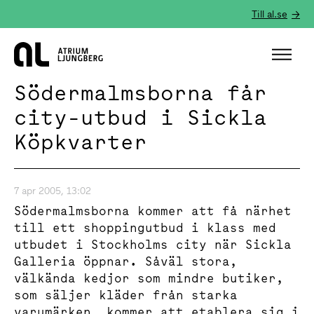
Till al.se
Hem
Södermalmsborna får
city-utbud i Sickla
Köpkvarter
7 apr 2005, 13:02
Södermalmsborna kommer att få närhet
till ett shoppingutbud i klass med
utbudet i Stockholms city när Sickla
Galleria öppnar. Såväl stora,
välkända kedjor som mindre butiker,
som säljer kläder från starka
varumärken, kommer att etablera sig i