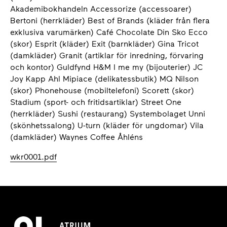
Akademibokhandeln Accessorize (accessoarer)
Bertoni (herrkläder) Best of Brands (kläder från flera
exklusiva varumärken) Café Chocolate Din Sko Ecco
(skor) Esprit (kläder) Exit (barnkläder) Gina Tricot
(damkläder) Granit (artiklar för inredning, förvaring
och kontor) Guldfynd H&M I me my (bijouterier) JC
Joy Kapp Ahl Mipiace (delikatessbutik) MQ Nilson
(skor) Phonehouse (mobiltelefoni) Scorett (skor)
Stadium (sport- och fritidsartiklar) Street One
(herrkläder) Sushi (restaurang) Systembolaget Unni
(skönhetssalong) U-turn (kläder för ungdomar) Vila
(damkläder) Waynes Coffee Åhléns
wkr0001.pdf