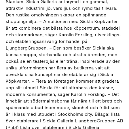
Stadium. Sickla Galleria är inrymd i en gammal,
attraktiv industrimiljö, vars ljus och rymd tas tillvara.
Den rustika omgivningen skapar en spännande
shoppingmiljö. – Ambitionen med Sickla Köpkvarter
är att kombinera det bästa hos köpcentrum, stadsdel
och stormarknad, säger Karolin Forsling, utvecklings-
och etableringsansvarig för handel på
LjungbergGruppen. – Den som besöker Sickla ska
kunna shoppa, storhandla och uträtta ärenden, men
också se en teaterpjäs eller träna. Inspirerade av den
unika utformningen har flera av butikerna valt att
utveckla sina koncept när de etablerar sig i Sickla
Köpkvarter. – Flera av företagen kommer att gradera
upp sitt utbud i Sickla för att attrahera den kräsne,
moderna konsumenten, säger Karolin Forsling. – Det
innebär att södermalmsborna får nära till ett brett och
spännande utbud inom mode, skönhet och fritid som
är i klass med utbudet i Stockholms city. Bilaga: lista
över etablerare i Sickla Galleria LjungbergGruppen AB
(Publ) Lista över etablerare i Sickla Galleria