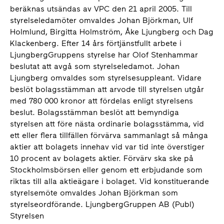
beräknas utsändas av VPC den 21 april 2005. Till
styrelseledamöter omvaldes Johan Björkman, Ulf
Holmlund, Birgitta Holmström, Åke Ljungberg och Dag
Klackenberg. Efter 14 års förtjänstfullt arbete i
LjungbergGruppens styrelse har Olof Stenhammar
beslutat att avgå som styrelseledamot. Johan
Ljungberg omvaldes som styrelsesuppleant. Vidare
beslöt bolagsstämman att arvode till styrelsen utgår
med 780 000 kronor att fördelas enligt styrelsens
beslut. Bolagsstämman beslöt att bemyndiga
styrelsen att före nästa ordinarie bolagsstämma, vid
ett eller flera tillfällen förvärva sammanlagt så många
aktier att bolagets innehav vid var tid inte överstiger
10 procent av bolagets aktier. Förvärv ska ske på
Stockholmsbörsen eller genom ett erbjudande som
riktas till alla aktieägare i bolaget. Vid konstituerande
styrelsemöte omvaldes Johan Björkman som
styrelseordförande. LjungbergGruppen AB (Publ)
Styrelsen