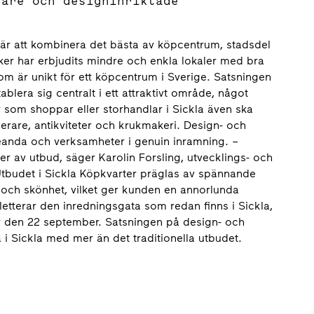
kare och designinriktade
t är att kombinera det bästa av köpcentrum, stadsdel
er har erbjudits mindre och enkla lokaler med bra
 som är unikt för ett köpcentrum i Sverige. Satsningen
lera sig centralt i ett attraktivt område, något
 som shoppar eller storhandlar i Sickla även ska
serare, antikviteter och krukmakeri. Design- och
ceanda och verksamheter i genuin inramning. –
r av utbud, säger Karolin Forsling, utvecklings- och
tbudet i Sickla Köpkvarter präglas av spännande
 och skönhet, vilket ger kunden en annorlunda
tterar den inredningsgata som redan finns i Sickla,
nar den 22 september. Satsningen på design- och
 i Sickla med mer än det traditionella utbudet.