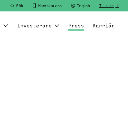
Sök
Kontakta oss
English
Till al.se
t
Investerare
Press
Karriär