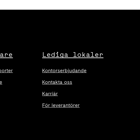
are
Lediga lokaler
porter
Kontorserbjudande
e
Kontakta oss
Karriär
För leverantörer