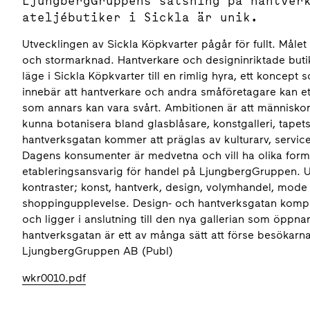
LjungbergGruppens satsning på hantver
ateljébutiker i Sickla är unik.
Utvecklingen av Sickla Köpkvarter pågår för fullt. Måle
och stormarknad. Hantverkare och designinriktade butik
läge i Sickla Köpkvarter till en rimlig hyra, ett koncept
innebär att hantverkare och andra småföretagare kan etab
som annars kan vara svårt. Ambitionen är att människor
kunna botanisera bland glasblåsare, konstgalleri, tapet
hantverksgatan kommer att präglas av kulturarv, servi
Dagens konsumenter är medvetna och vill ha olika forme
etableringsansvarig för handel på LjungbergGruppen. U
kontraster; konst, hantverk, design, volymhandel, mode
shoppingupplevelse. Design- och hantverksgatan komple
och ligger i anslutning till den nya gallerian som öpp
hantverksgatan är ett av många sätt att förse besökarna
LjungbergGruppen AB (Publ)
wkr0010.pdf