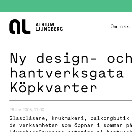
Hem
Om oss
Ny design- oc
hantverksgata
Köpkvarter
28 apr 2005, 11:00
Glasblåsare, krukmakeri, balkongbutik
de verksamheter som öppnar i sommar p