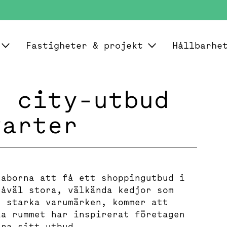
Fastigheter & projekt
Hållbarhe
r city-utbud
varter
kaborna att få ett shoppingutbud i
Såväl stora, välkända kedjor som
n starka varumärken, kommer att
la rummet har inspirerat företagen
era sitt utbud.