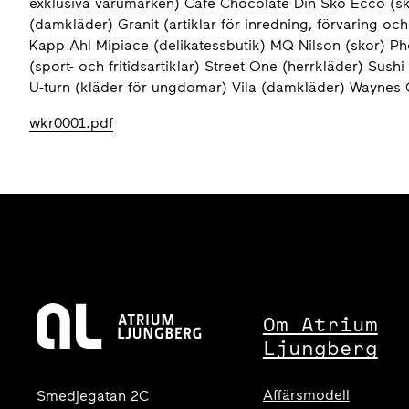
exklusiva varumärken) Café Chocolate Din Sko Ecco (skor
(damkläder) Granit (artiklar för inredning, förvaring o
Kapp Ahl Mipiace (delikatessbutik) MQ Nilson (skor) Ph
(sport- och fritidsartiklar) Street One (herrkläder) Su
U-turn (kläder för ungdomar) Vila (damkläder) Waynes 
wkr0001.pdf
Om Atrium
Ljungberg
Affärsmodell
Smedjegatan 2C