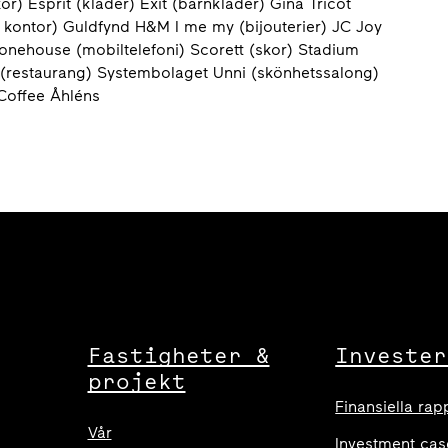
) Esprit (kläder) Exit (barnkläder) Gina Tricot
ch kontor) Guldfynd H&M I me my (bijouterier) JC Joy
onehouse (mobiltelefoni) Scorett (skor) Stadium
shi (restaurang) Systembolaget Unni (skönhetssalong)
Coffee Åhléns
Fastigheter &
Invester
projekt
Finansiella rap
Vår
Investment cas