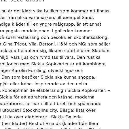
u är det klart vilka butiker som kommer att finnas
der från olika varumärken, till exempel Sand,
ndiga kläder till en yngre målgrupp, är ett annat
allra yngsta modelejonen. I gallerian kommer
a på sushirestaurang och besöka en skönhetssalong.
r Gina Tricot, Vila, Bertoni, H&M och MQ, som säljer
ckså att etablera sig, liksom sportaffären Stadium.
iljö, vars ljus och rymd tas tillvara. Den rustika
itionen med Sickla Köpkvarter är att kombinera
ger Karolin Forsling, utvecklings- och
– Den som besöker Sickla ska kunna shoppa,
jäs eller träna. Inspirerade av den unika
a koncept när de etablerar sig i Sickla Köpkvarter. –
Sickla för att attrahera den kräsne, moderna
nackaborna får nära till ett brett och spännande
utbudet i Stockholms city. Bilaga: lista över
Lista över etablerare i Sickla Galleria
herrkläder) Best of Brands (kläder från flera