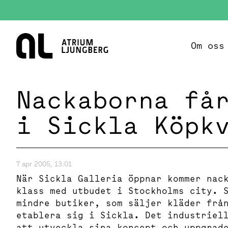
Hem
Om oss
Nackaborna få
i Sickla Köpk
7 apr 2005, 13:01
När Sickla Galleria öppnar kommer nac
klass med utbudet i Stockholms city. 
mindre butiker, som säljer kläder frå
etablera sig i Sickla. Det industriel
att utveckla sina koncept och uppgrad