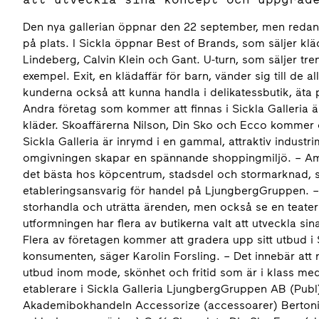
Den nya gallerian öppnar den 22 september, men redan n
på plats. I Sickla öppnar Best of Brands, som säljer klä
Lindeberg, Calvin Klein och Gant. U-turn, som säljer tre
exempel. Exit, en klädaffär för barn, vänder sig till de 
kunderna också att kunna handla i delikatessbutik, ät
Andra företag som kommer att finnas i Sickla Galleria ä
kläder. Skoaffärerna Nilson, Din Sko och Ecco kommer o
Sickla Galleria är inrymd i en gammal, attraktiv industrim
omgivningen skapar en spännande shoppingmiljö. – Amb
det bästa hos köpcentrum, stadsdel och stormarknad, sä
etableringsansvarig för handel på LjungbergGruppen. 
storhandla och uträtta ärenden, men också se en teaterp
utformningen har flera av butikerna valt att utveckla sin
Flera av företagen kommer att gradera upp sitt utbud i 
konsumenten, säger Karolin Forsling. – Det innebär att 
utbud inom mode, skönhet och fritid som är i klass med 
etablerare i Sickla Galleria LjungbergGruppen AB (Publ) 
Akademibokhandeln Accessorize (accessoarer) Bertoni (