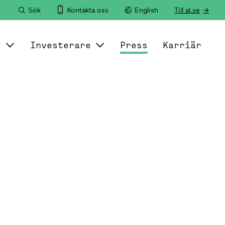
Sök
Kontakta oss
English
Till al.se
t
Investerare
Press
Karriär