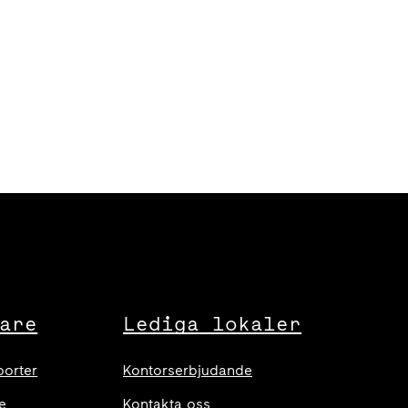
are
Lediga lokaler
porter
Kontorserbjudande
e
Kontakta oss